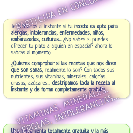
PARTICIPA EN CONCURSOS
Te contamos al instante si tu
receta es apta para
alérgias, intolerancias, enfermedades, niños,
embarazadas, culturas...
¿No sabes si puedes
ofrecer tu plato a alguien en espacial? ahora lo
sabrás al momento.
¿
Quieres comprobar si las recetas que nos dicen
que son sanas
, realmente lo son? Con todos sus
nutrientes, sus vitaminas, minerales, calorías,
grasas, azúcares...
destripamos toda la receta al
V
I
T
A
M
I
N
A
S
,
M
I
N
E
R
A
L
E
S
,
A
L
E
R
G
I
A
S
,
I
N
T
O
L
E
R
A
N
C
I
A
S
.
.
instante y de forma completamente gratuita.
.
Una herramienta totalmente gratuita y la más