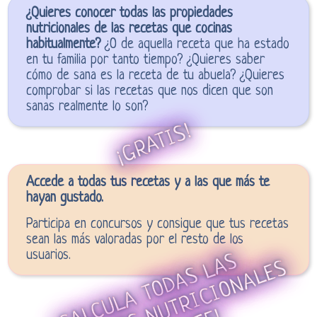
¿Quieres conocer todas las propiedades
nutricionales de las recetas que cocinas
habitualmente?
¿O de aquella receta que ha estado
en tu familia por tanto tiempo? ¿Quieres saber
cómo de sana es la receta de tu abuela? ¿Quieres
comprobar si las recetas que nos dicen que son
sanas realmente lo son?
¡GRATIS!
Accede a todas tus recetas y a las que más te
hayan gustado.
Participa en concursos y consigue que tus recetas
sean las más valoradas por el resto de los
usuarios.
¡
C
L
C
U
L
A
T
O
D
A
S
A
S
P
R
O
P
I
E
D
A
D
E
S
N
U
T
R
I
C
I
O
N
A
L
E
A
L
I
N
S
T
A
N
T
E