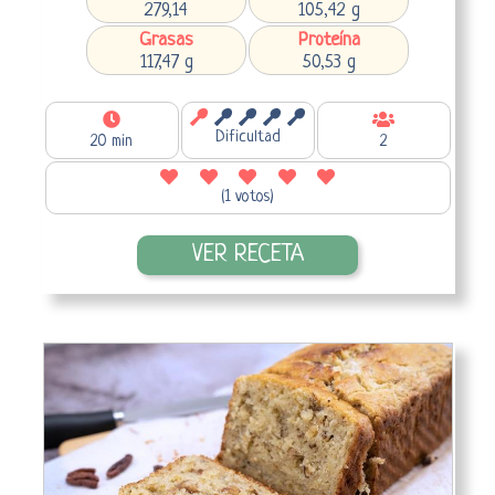
279,14
105,42 g
Grasas
Proteína
117,47 g
50,53 g
Dificultad
20 min
2
(1 votos)
VER RECETA