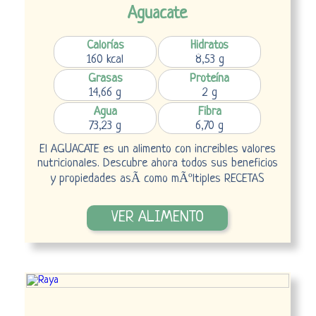
Aguacate
Calorías
Hidratos
160 kcal
8,53 g
Grasas
Proteína
14,66 g
2 g
Agua
Fibra
73,23 g
6,70 g
El AGUACATE es un alimento con increibles valores
nutricionales. Descubre ahora todos sus beneficios
y propiedades asÃ­ como mÃºltiples RECETAS
VER ALIMENTO