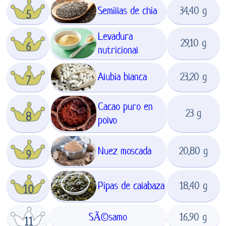
Semillas de chia
34,40 g
Levadura
29,10 g
nutricional
Alubia blanca
23,20 g
Cacao puro en
23 g
polvo
Nuez moscada
20,80 g
Pipas de calabaza
18,40 g
SÃ©samo
16,90 g