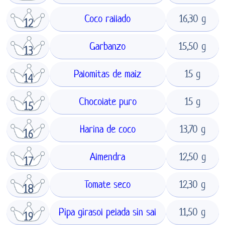
Coco rallado
16,30 g
Garbanzo
15,50 g
Palomitas de maiz
15 g
Chocolate puro
15 g
Harina de coco
13,70 g
Almendra
12,50 g
Tomate seco
12,30 g
Pipa girasol pelada sin sal
11,50 g