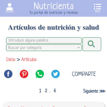
Nutricienta
MENU
USUARIO
Tu portal de nutrición y recetas
Artículos de nutrición y salud
Inicio
>
Artículos
COMPARTE
1
2
6
Siguiente ⋙
...