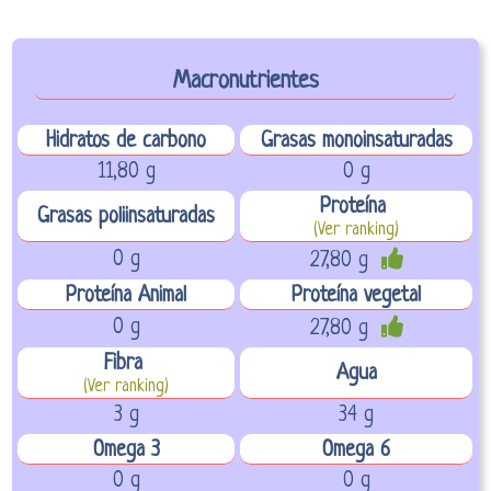
Macronutrientes
Hidratos de carbono
Grasas monoinsaturadas
11,80 g
0 g
Proteína
Grasas poliinsaturadas
(Ver ranking)
0 g
27,80 g
Proteína Animal
Proteína vegetal
0 g
27,80 g
Fibra
Agua
(Ver ranking)
3 g
34 g
Omega 3
Omega 6
0 g
0 g