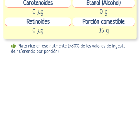
Carotenoides
Etanol (Alcohol)
0 µg
0 g
Retinoides
Porción comestible
0 µg
35 g
: Plato rico en ese nutriente (>30% de los valores de ingesta
de referencia por porción)