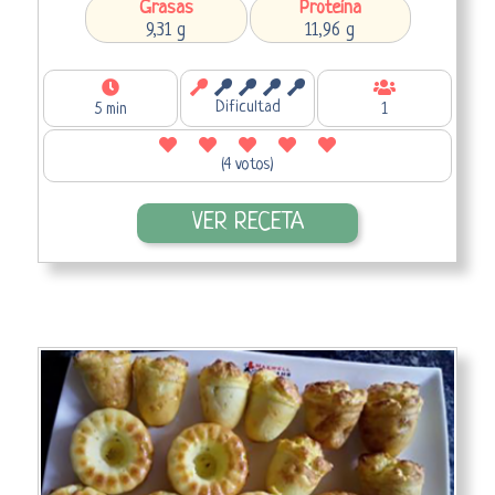
Grasas
Proteína
9,31 g
11,96 g
Dificultad
5 min
1
(4 votos)
VER RECETA