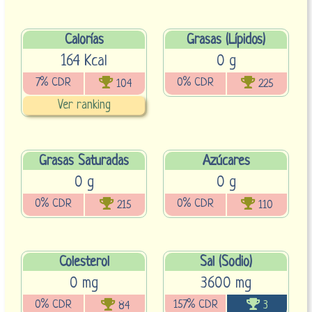
Calorías
Grasas (Lípidos)
164 Kcal
0 g
7% CDR
0% CDR
104
225
Ver ranking
Grasas Saturadas
Azúcares
0 g
0 g
0% CDR
0% CDR
215
110
Colesterol
Sal (Sodio)
0 mg
3600 mg
0% CDR
157% CDR
3
84