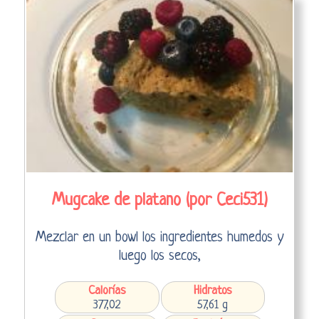
Mugcake de platano (por Ceci531)
Mezclar en un bowl los ingredientes humedos y
luego los secos,
Calorías
Hidratos
377,02
57,61 g