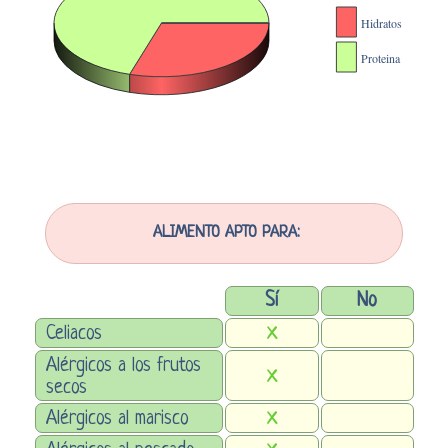
ALIMENTO APTO PARA:
Sí
No
Celiacos
X
Alérgicos a los frutos
X
secos
Alérgicos al marisco
X