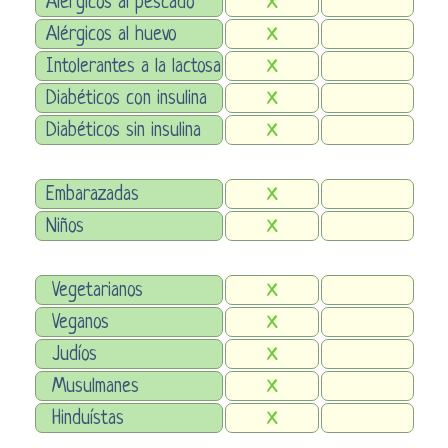
Alérgicos al pescado
X
Alérgicos al huevo
X
Intolerantes a la lactosa
X
Diabéticos con insulina
X
Diabéticos sin insulina
X
Embarazadas
X
Niños
X
Vegetarianos
X
Veganos
X
Judíos
X
Musulmanes
X
Hinduístas
X