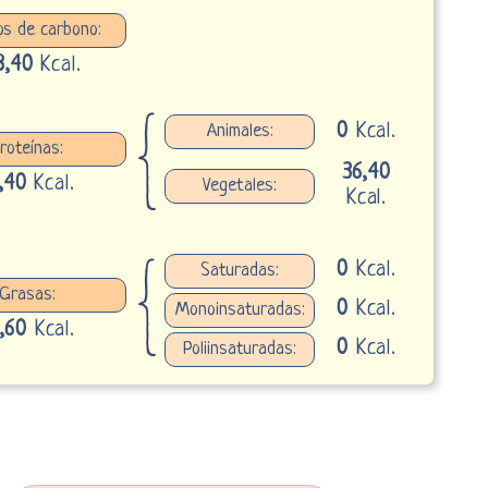
os de carbono:
8,40
Kcal.
0
Kcal.
Animales:
roteínas:
36,40
,40
Kcal.
Vegetales:
Kcal.
0
Kcal.
Saturadas:
Grasas:
0
Kcal.
Monoinsaturadas:
,60
Kcal.
0
Kcal.
Poliinsaturadas: