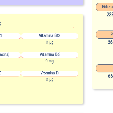
Hidrat
22
s
P
1
Vitamina B12
36
0 µg
acina)
Vitamina B6
0 mg
C
Vitamina D
66
0 µg