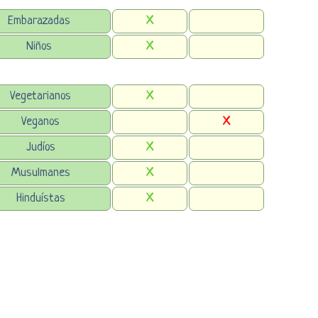
Embarazadas
X
Niños
X
Vegetarianos
X
Veganos
X
Judíos
X
Musulmanes
X
Hinduístas
X