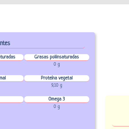
entes
turadas
Grasas poliinsaturadas
0 g
mal
Proteína vegetal
9,10 g
Omega 3
0 g