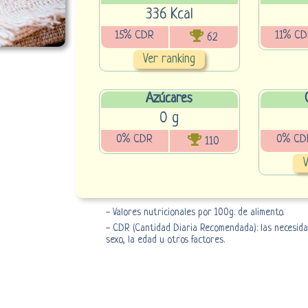
336 Kcal
15% CDR
11% CD
62
Ver ranking
Azúcares
0 g
0% CDR
0% CD
110
V
- Valores nutricionales por 100g. de alimento.
- CDR (Cantidad Diaria Recomendada): las necesidad
sexo, la edad u otros factores.