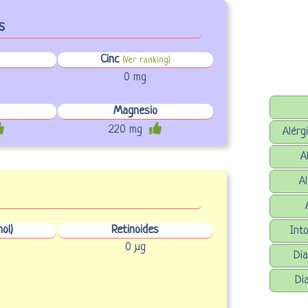
s
Cinc
(Ver ranking)
0 mg
Magnesio
220 mg
Alérg
A
A
ol)
Retinoides
Into
0 µg
Dia
Di