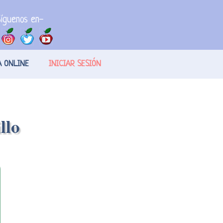
íguenos en-
A ONLINE
INICIAR SESIÓN
llo