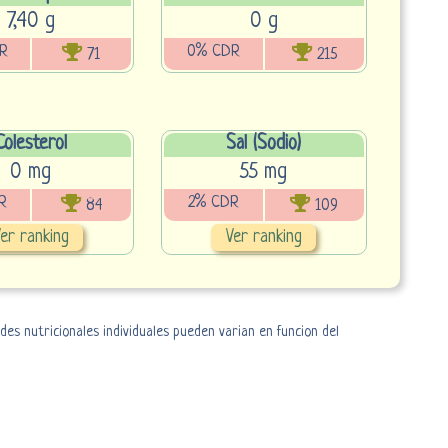
7,40 g
0 g
R
0% CDR
71
215
Colesterol
Sal (Sodio)
0 mg
55 mg
R
2% CDR
84
109
er ranking
Ver ranking
es nutricionales individuales pueden varian en funcion del