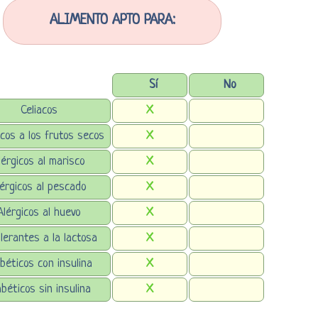
ALIMENTO APTO PARA:
Sí
No
Celiacos
X
icos a los frutos secos
X
lérgicos al marisco
X
lérgicos al pescado
X
Alérgicos al huevo
X
lerantes a la lactosa
X
béticos con insulina
X
abéticos sin insulina
X