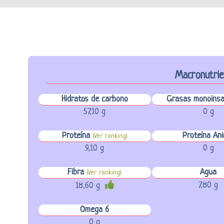
Macronutri
Hidratos de carbono
Grasas monoinsa
57,10 g
0 g
Proteína
Proteína Ani
(Ver ranking)
9,10 g
0 g
Fibra
Agua
(Ver ranking)
7,80 g
18,60 g
Omega 6
0 g