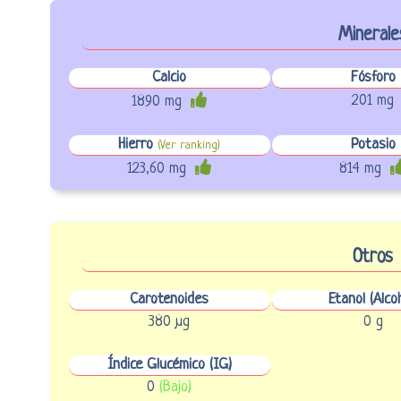
Minerale
Calcio
Fósforo
201 mg
1890 mg
Hierro
Potasio
(Ver ranking)
123,60 mg
814 mg
Otros
Carotenoides
Etanol (Alcoh
380 µg
0 g
Índice Glucémico (IG)
0
(Bajo)