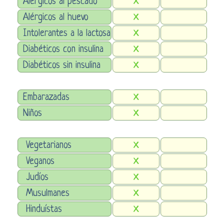
Alérgicos al pescado
X
Alérgicos al huevo
X
Intolerantes a la lactosa
X
Diabéticos con insulina
X
Diabéticos sin insulina
X
Embarazadas
X
Niños
X
Vegetarianos
X
Veganos
X
Judíos
X
Musulmanes
X
Hinduístas
X