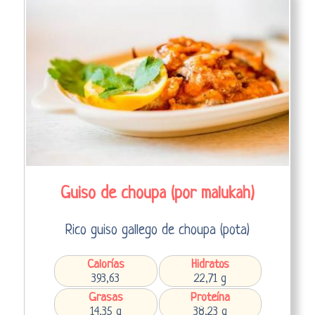
Guiso de choupa (por malukah)
Rico guiso gallego de choupa (pota)
Calorías
Hidratos
393,63
22,71 g
Grasas
Proteína
14,35 g
38,23 g