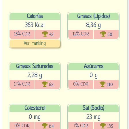
Calorías
Grasas (Lípidos)
353 Kcal
8,36 g
15% CDR
12% CDR
42
68
Ver ranking
Grasas Saturadas
Azúcares
2,28 g
0 g
14% CDR
0% CDR
62
110
Colesterol
Sal (Sodio)
0 mg
23 mg
0% CDR
1% CDR
84
135