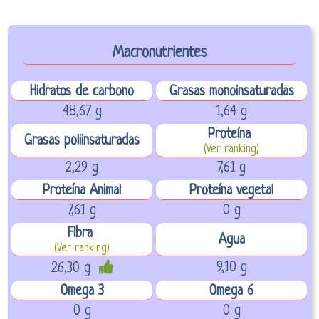
Macronutrientes
Hidratos de carbono
Grasas monoinsaturadas
48,67 g
1,64 g
Proteína
Grasas poliinsaturadas
(Ver ranking)
2,29 g
7,61 g
Proteína Animal
Proteína vegetal
7,61 g
0 g
Fibra
Agua
(Ver ranking)
9,10 g
26,30 g
Omega 3
Omega 6
0 g
0 g