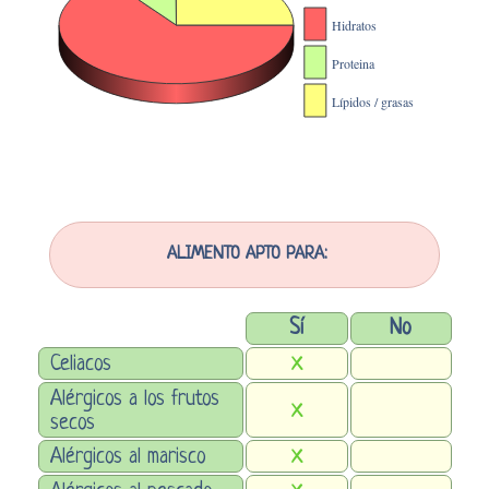
ALIMENTO APTO PARA:
Sí
No
Celiacos
X
Alérgicos a los frutos
X
secos
Alérgicos al marisco
X