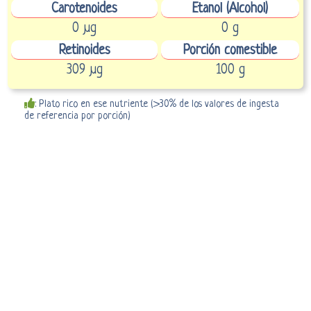
Carotenoides
Etanol (Alcohol)
0 µg
0 g
Retinoides
Porción comestible
309 µg
100 g
: Plato rico en ese nutriente (>30% de los valores de ingesta
de referencia por porción)