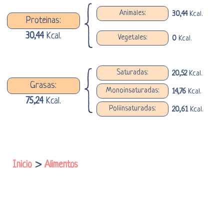
Animales:
30,44
Kcal.
Proteinas:
30,44
Kcal.
Vegetales:
0
Kcal.
Saturadas:
20,52
Kcal.
Grasas:
Monoinsaturadas:
14,76
Kcal.
75,24
Kcal.
Poliinsaturadas:
20,61
Kcal.
Inicio
>
Alimentos