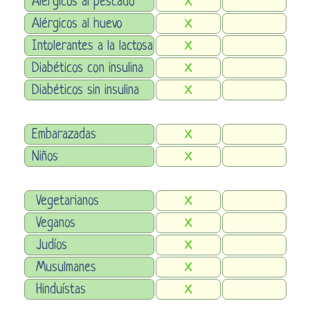
Alérgicos al pescado
X
Alérgicos al huevo
X
Intolerantes a la lactosa
X
Diabéticos con insulina
X
Diabéticos sin insulina
X
Embarazadas
X
Niños
X
Vegetarianos
X
Veganos
X
Judíos
X
Musulmanes
X
Hinduístas
X