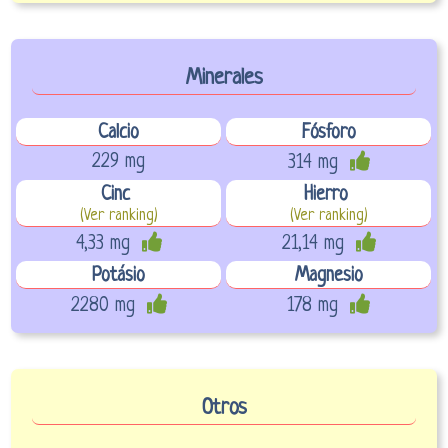
Minerales
Calcio
Fósforo
229 mg
314 mg
Cinc
Hierro
(Ver ranking)
(Ver ranking)
4,33 mg
21,14 mg
Potásio
Magnesio
2280 mg
178 mg
Otros