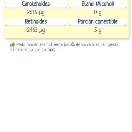
Carotenoides
Etanol (Alcohol)
2616 µg
0 g
Retinoides
Porción comestible
2463 µg
5 g
: Plato rico en ese nutriente (>30% de los valores de ingesta
de referencia por porción)