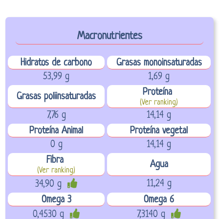
Macronutrientes
Hidratos de carbono
Grasas monoinsaturadas
53,99 g
1,69 g
Proteína
Grasas poliinsaturadas
(Ver ranking)
7,76 g
14,14 g
Proteína Animal
Proteína vegetal
0 g
14,14 g
Fibra
Agua
(Ver ranking)
11,24 g
34,90 g
Omega 3
Omega 6
0,4530 g
7,3140 g