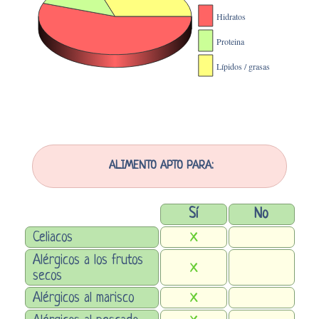
ALIMENTO APTO PARA:
Sí
No
Celiacos
X
Alérgicos a los frutos
X
secos
Alérgicos al marisco
X