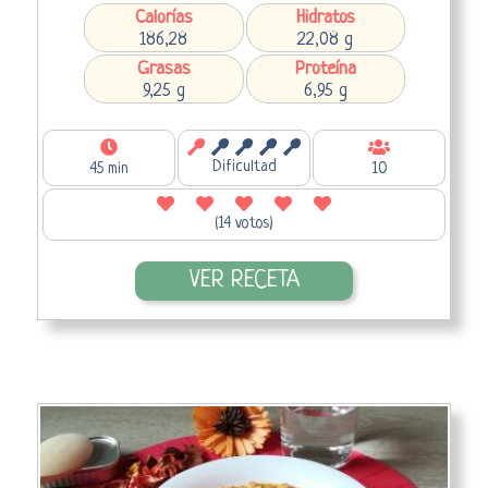
Calorías
Hidratos
186,28
22,08 g
Grasas
Proteína
9,25 g
6,95 g
Dificultad
45 min
10
(14 votos)
VER RECETA