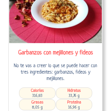
Garbanzos con mejillones y fideos
No te vas a creer lo que se puede hacer con
tres ingredientes: garbanzos, fideos y
mejillones.
Calorías
Hidratos
316,83
33,76 g
Grasas
Proteína
8,05 g
16,96 g