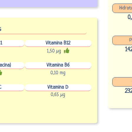
Hidrat
0
s
P
1
Vitamina B12
14
1,50 µg
acina)
Vitamina B6
0,10 mg
C
Vitamina D
23
0,65 µg