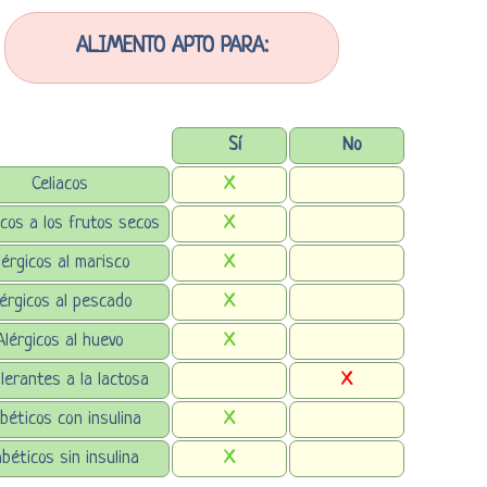
ALIMENTO APTO PARA:
Sí
No
Celiacos
X
icos a los frutos secos
X
lérgicos al marisco
X
lérgicos al pescado
X
Alérgicos al huevo
X
lerantes a la lactosa
X
béticos con insulina
X
abéticos sin insulina
X