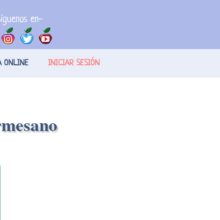
íguenos en-
A ONLINE
INICIAR SESIÓN
armesano