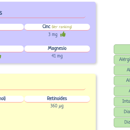
s
Cinc
(Ver ranking)
3 mg
Magnesio
41 mg
Alérg
A
A
ol)
Retinoides
Into
360 µg
Dia
Di