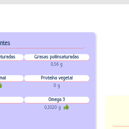
entes
turadas
Grasas poliinsaturadas
0,56 g
mal
Proteína vegetal
0 g
Omega 3
0,1020 g