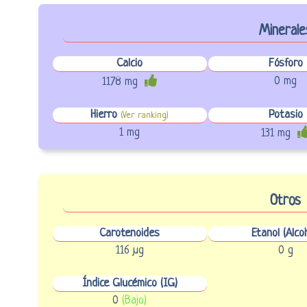
Minerale
Calcio
Fósforo
0 mg
1178 mg
Hierro
Potasio
(Ver ranking)
1 mg
131 mg
Otros
Carotenoides
Etanol (Alcoh
116 µg
0 g
Índice Glucémico (IG)
0
(Bajo)