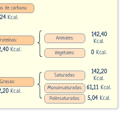
os de carbono:
,24
Kcal.
142,40
Animales:
roteínas:
Kcal.
2,40
Kcal.
0
Kcal.
Vegetales:
142,20
Saturadas:
Kcal.
Grasas:
61,11
Kcal.
Monoinsaturadas:
2,20
Kcal.
5,04
Kcal.
Poliinsaturadas: