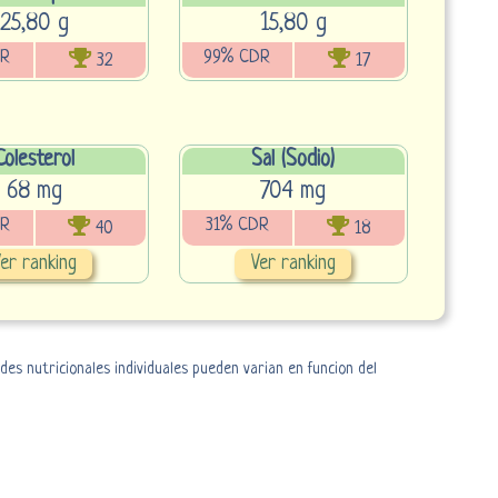
25,80 g
15,80 g
DR
99% CDR
32
17
Colesterol
Sal (Sodio)
68 mg
704 mg
DR
31% CDR
40
18
er ranking
Ver ranking
es nutricionales individuales pueden varian en funcion del