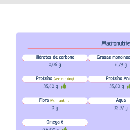
Macronutri
Hidratos de carbono
Grasas monoinsa
0,06 g
6,79 g
Proteína
Proteína Ani
(Ver ranking)
35,60 g
35,60 g
Fibra
Agua
(Ver ranking)
0 g
32,97 g
Omega 6