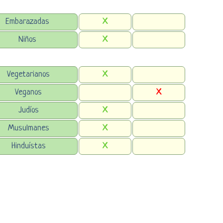
Embarazadas
X
Niños
X
Vegetarianos
X
Veganos
X
Judíos
X
Musulmanes
X
Hinduístas
X