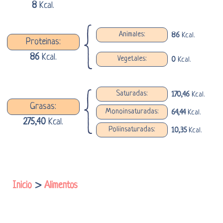
8
Kcal.
Animales:
86
Kcal.
Proteinas:
86
Kcal.
Vegetales:
0
Kcal.
Saturadas:
170,46
Kcal.
Grasas:
Monoinsaturadas:
64,44
Kcal.
275,40
Kcal.
Poliinsaturadas:
10,35
Kcal.
Inicio
>
Alimentos