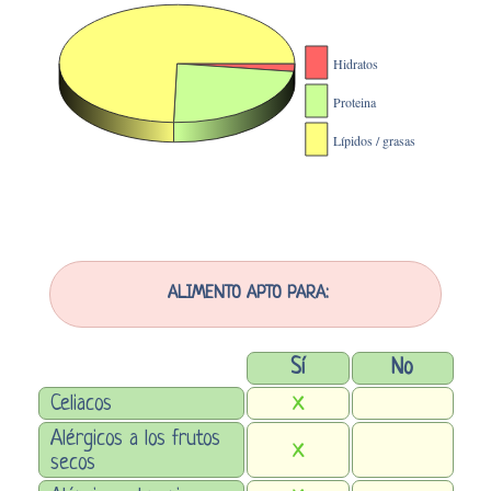
ALIMENTO APTO PARA:
Sí
No
Celiacos
X
Alérgicos a los frutos
X
secos