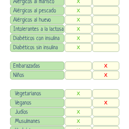
Alérgicos al marisco
X
Alérgicos al pescado
X
Alérgicos al huevo
X
Intolerantes a la lactosa
X
Diabéticos con insulina
X
Diabéticos sin insulina
X
Embarazadas
X
Niños
X
Vegetarianos
X
Veganos
X
Judíos
X
Musulmanes
X