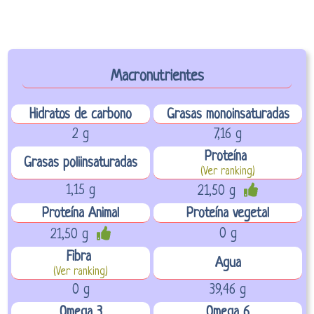
Macronutrientes
Hidratos de carbono
Grasas monoinsaturadas
2 g
7,16 g
Proteína
Grasas poliinsaturadas
(Ver ranking)
1,15 g
21,50 g
Proteína Animal
Proteína vegetal
0 g
21,50 g
Fibra
Agua
(Ver ranking)
0 g
39,46 g
Omega 3
Omega 6