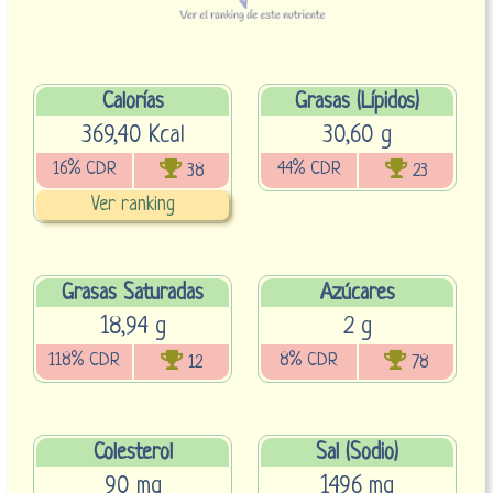
Calorías
Grasas (Lípidos)
369,40 Kcal
30,60 g
16% CDR
44% CDR
38
23
Ver ranking
Grasas Saturadas
Azúcares
18,94 g
2 g
118% CDR
8% CDR
12
78
Colesterol
Sal (Sodio)
90 mg
1496 mg