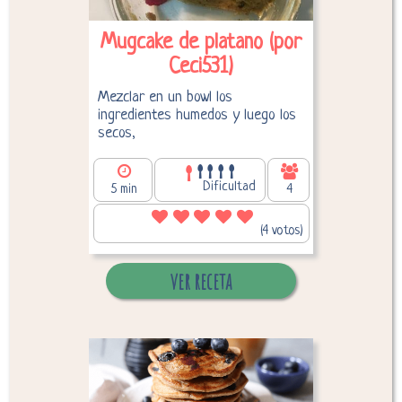
Mugcake de platano (por
Ceci531)
Mezclar en un bowl los
ingredientes humedos y luego los
secos,
Dificultad
5 min
4
377,02
Calorías por persona:
(4 votos)
ver receta
Desglose de calorías