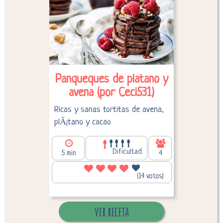
Desglose de calorías
Panqueques de platano y
avena (por Ceci531)
Ricas y sanas tortitas de avena,
plÃ¡tano y cacao
Dificultad
5 min
4
120,78
Calorías por persona:
(14 votos)
ver receta