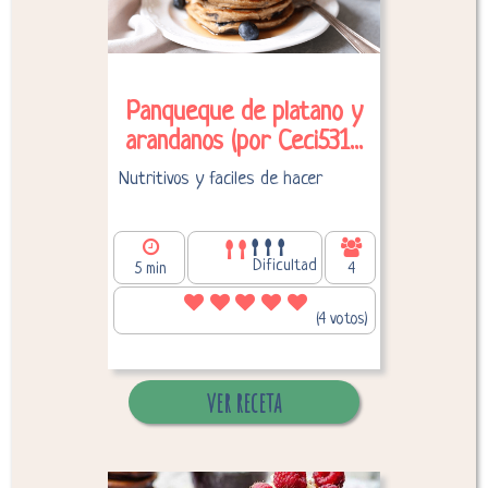
Panqueque de platano y
arandanos (por Ceci531...
Nutritivos y faciles de hacer
Dificultad
5 min
4
270,95
Calorías por persona:
(4 votos)
ver receta