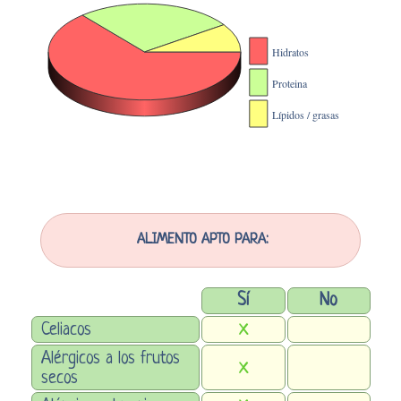
ALIMENTO APTO PARA:
Sí
No
Celiacos
X
Alérgicos a los frutos
X
secos