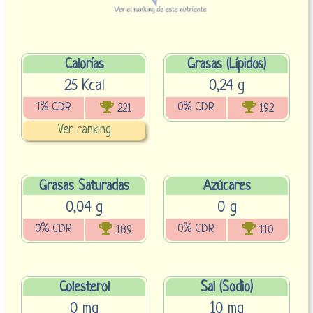
Calorías
Grasas (Lípidos)
25 Kcal
0,24 g
1% CDR
0% CDR
221
192
Ver ranking
Grasas Saturadas
Azúcares
0,04 g
0 g
0% CDR
0% CDR
189
110
Colesterol
Sal (Sodio)
0 mg
10 mg