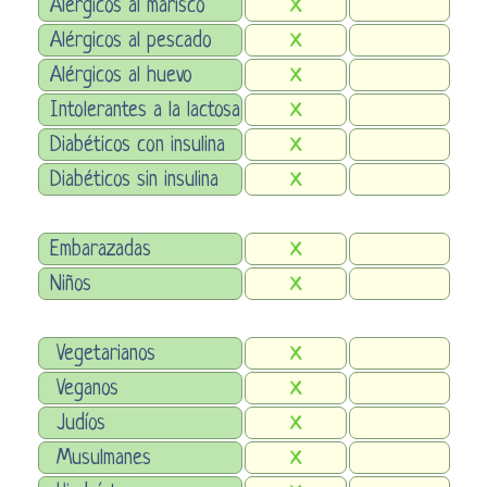
Alérgicos al marisco
X
Alérgicos al pescado
X
Alérgicos al huevo
X
Intolerantes a la lactosa
X
Diabéticos con insulina
X
Diabéticos sin insulina
X
Embarazadas
X
Niños
X
Vegetarianos
X
Veganos
X
Judíos
X
Musulmanes
X