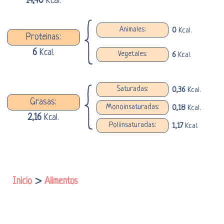
14,40
Kcal.
Animales:
0
Kcal.
Proteinas:
6
Kcal.
Vegetales:
6
Kcal.
Saturadas:
0,36
Kcal.
Grasas:
Monoinsaturadas:
0,18
Kcal.
2,16
Kcal.
Poliinsaturadas:
1,17
Kcal.
Inicio
>
Alimentos