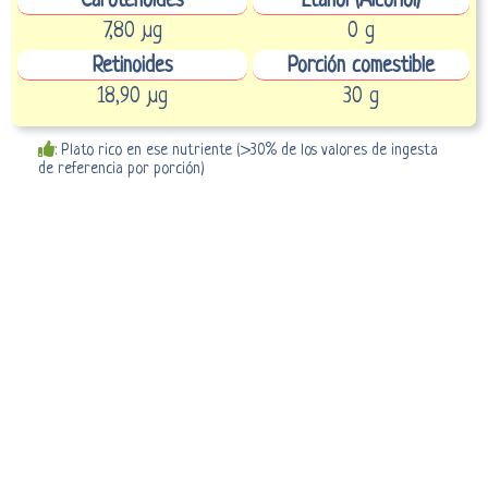
Carotenoides
Etanol (Alcohol)
7,80 µg
0 g
Retinoides
Porción comestible
18,90 µg
30 g
: Plato rico en ese nutriente (>30% de los valores de ingesta
de referencia por porción)