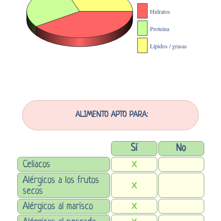
ALIMENTO APTO PARA:
Sí
No
Celiacos
X
Alérgicos a los frutos
X
secos
Alérgicos al marisco
X