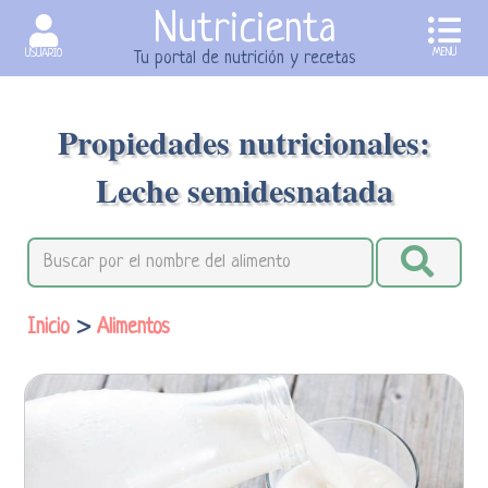
Nutricienta
MENU
USUARIO
Tu portal de nutrición y recetas
Propiedades nutricionales:
Leche semidesnatada
Inicio
>
Alimentos