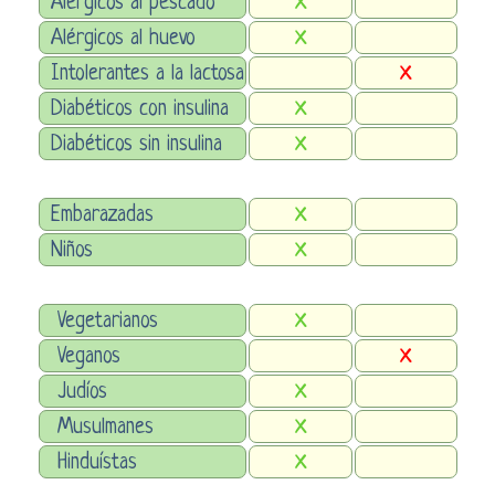
Alérgicos al pescado
X
Alérgicos al huevo
X
Intolerantes a la lactosa
X
Diabéticos con insulina
X
Diabéticos sin insulina
X
Embarazadas
X
Niños
X
Vegetarianos
X
Veganos
X
Judíos
X
Musulmanes
X
Hinduístas
X