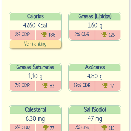
Calorías
Grasas (Lípidos)
47,60 Kcal
1,60 g
2% CDR
2% CDR
188
125
Ver ranking
Grasas Saturadas
Azúcares
1,10 g
4,80 g
7% CDR
19% CDR
83
47
Colesterol
Sal (Sodio)
6,30 mg
47 mg
2% CDR
2% CDR
77
115