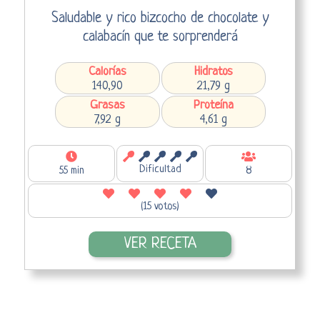
Saludable y rico bizcocho de chocolate y
calabacín que te sorprenderá
Calorías
Hidratos
140,90
21,79 g
Grasas
Proteína
7,92 g
4,61 g
Dificultad
55 min
8
(15 votos)
VER RECETA