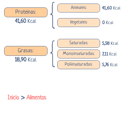
Animales:
41,60
Kcal.
Proteinas:
41,60
Kcal.
Vegetales:
0
Kcal.
Saturadas:
5,58
Kcal.
Grasas:
Monoinsaturadas:
7,11
Kcal.
18,90
Kcal.
Poliinsaturadas:
5,76
Kcal.
Inicio
>
Alimentos