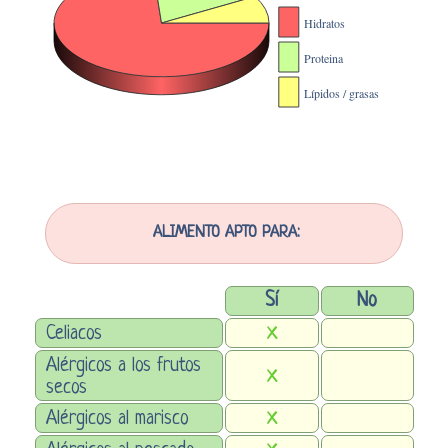
ALIMENTO APTO PARA:
Sí
No
Celiacos
X
Alérgicos a los frutos
X
secos
Alérgicos al marisco
X