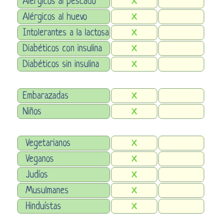
Alérgicos al pescado
X
Alérgicos al huevo
X
Intolerantes a la lactosa
X
Diabéticos con insulina
X
Diabéticos sin insulina
X
Embarazadas
X
Niños
X
Vegetarianos
X
Veganos
X
Judíos
X
Musulmanes
X
Hinduístas
X