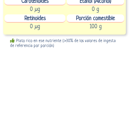
Carotenoides
Etanol (Alcohol)
0 µg
0 g
Retinoides
Porción comestible
0 µg
100 g
: Plato rico en ese nutriente (>30% de los valores de ingesta
de referencia por porción)