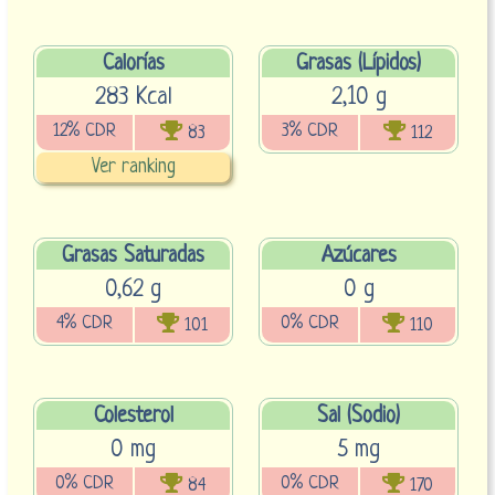
Calorías
Grasas (Lípidos)
283 Kcal
2,10 g
12% CDR
3% CDR
83
112
Ver ranking
Grasas Saturadas
Azúcares
0,62 g
0 g
4% CDR
0% CDR
101
110
Colesterol
Sal (Sodio)
0 mg
5 mg
0% CDR
0% CDR
84
170