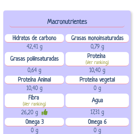
Macronutrientes
Hidratos de carbono
Grasas monoinsaturadas
42,41 g
0,79 g
Proteína
Grasas poliinsaturadas
(Ver ranking)
0,64 g
10,40 g
Proteína Animal
Proteína vegetal
10,40 g
0 g
Fibra
Agua
(Ver ranking)
17,31 g
26,20 g
Omega 3
Omega 6
0 g
0 g