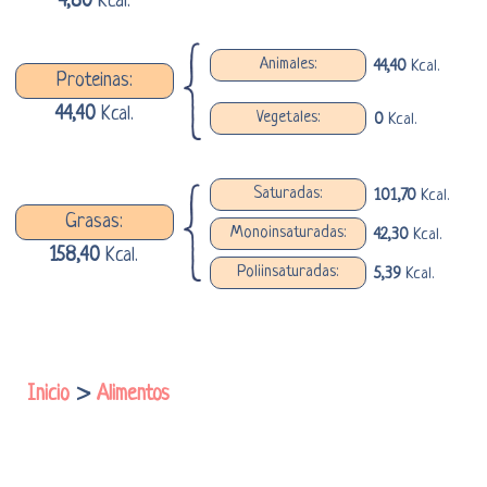
4,80
Kcal.
Animales:
44,40
Kcal.
Proteinas:
44,40
Kcal.
Vegetales:
0
Kcal.
Saturadas:
101,70
Kcal.
Grasas:
Monoinsaturadas:
42,30
Kcal.
158,40
Kcal.
Poliinsaturadas:
5,39
Kcal.
Inicio
>
Alimentos