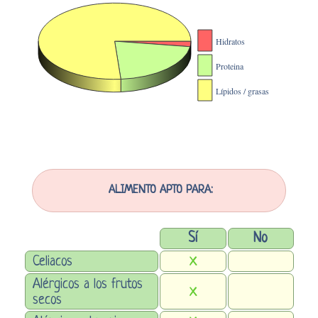
ALIMENTO APTO PARA:
Sí
No
Celiacos
X
Alérgicos a los frutos
X
secos