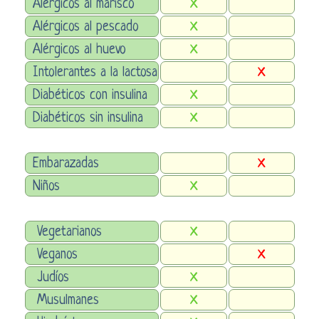
Alérgicos al marisco
X
Alérgicos al pescado
X
Alérgicos al huevo
X
Intolerantes a la lactosa
X
Diabéticos con insulina
X
Diabéticos sin insulina
X
Embarazadas
X
Niños
X
Vegetarianos
X
Veganos
X
Judíos
X
Musulmanes
X