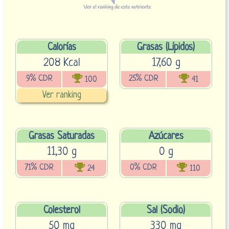
Calorías
Grasas (Lípidos)
208 Kcal
17,60 g
9% CDR
25% CDR
100
41
Ver ranking
Grasas Saturadas
Azúcares
11,30 g
0 g
71% CDR
0% CDR
24
110
Colesterol
Sal (Sodio)
50 mg
330 mg