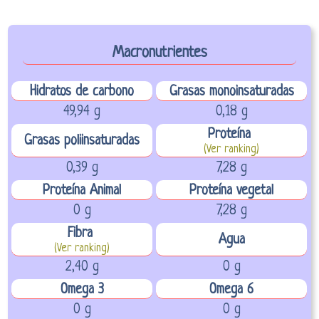
Macronutrientes
Hidratos de carbono
Grasas monoinsaturadas
49,94 g
0,18 g
Proteína
Grasas poliinsaturadas
(Ver ranking)
0,39 g
7,28 g
Proteína Animal
Proteína vegetal
0 g
7,28 g
Fibra
Agua
(Ver ranking)
2,40 g
0 g
Omega 3
Omega 6
0 g
0 g