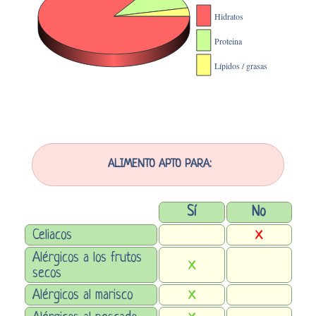
ALIMENTO APTO PARA:
Sí
No
Celiacos
X
Alérgicos a los frutos
X
secos
Alérgicos al marisco
X