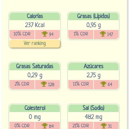
Calorías
Grasas (Lípidos)
237 Kcal
0,95 g
10% CDR
1% CDR
94
147
Ver ranking
Grasas Saturadas
Azúcares
0,29 g
2,75 g
2% CDR
11% CDR
128
64
Colesterol
Sal (Sodio)
0 mg
482 mg
0% CDR
21% CDR
84
31