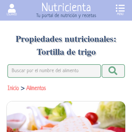
Nutricienta
MENU
USUARIO
Tu portal de nutrición y recetas
Propiedades nutricionales:
Tortilla de trigo
Inicio
>
Alimentos