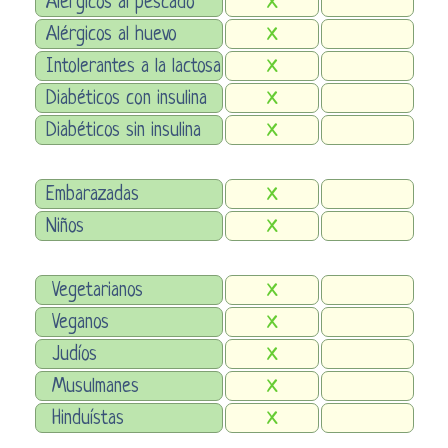
Alérgicos al pescado
X
Alérgicos al huevo
X
Intolerantes a la lactosa
X
Diabéticos con insulina
X
Diabéticos sin insulina
X
Embarazadas
X
Niños
X
Vegetarianos
X
Veganos
X
Judíos
X
Musulmanes
X
Hinduístas
X