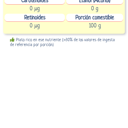
Carotenoides
Etanol (Alcohol)
0 µg
0 g
Retinoides
Porción comestible
0 µg
100 g
: Plato rico en ese nutriente (>30% de los valores de ingesta
de referencia por porción)