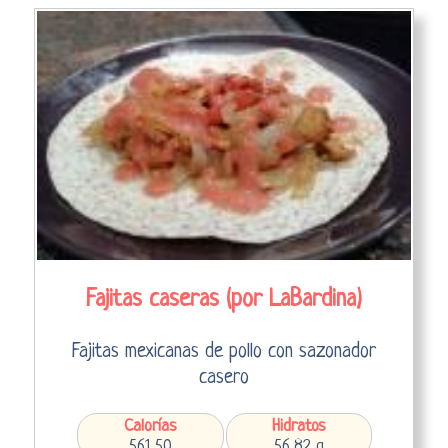
Fajitas caseras (por LaBardina)
Fajitas mexicanas de pollo con sazonador
casero
Calorías
Hidratos
561,50
56,82 g