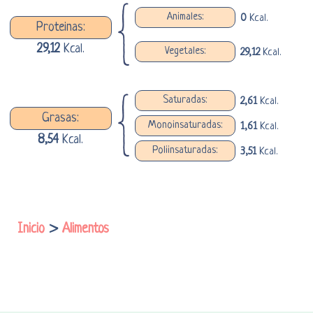
Animales:
0
Kcal.
Proteinas:
29,12
Kcal.
Vegetales:
29,12
Kcal.
Saturadas:
2,61
Kcal.
Grasas:
Monoinsaturadas:
1,61
Kcal.
8,54
Kcal.
Poliinsaturadas:
3,51
Kcal.
Inicio
>
Alimentos