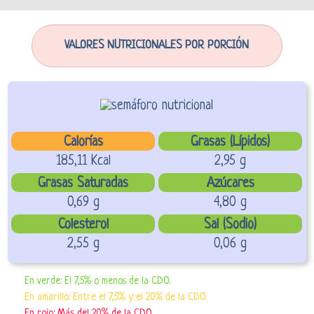
VALORES NUTRICIONALES POR PORCIÓN
Calorías
Grasas (Lípidos)
185,11 Kcal
2,95 g
Grasas Saturadas
Azúcares
0,69 g
4,80 g
Colesterol
Sal (Sodio)
2,55 g
0,06 g
En verde: El 7,5% o menos de la CDO.
En amarillo: Entre el 7,5% y el 20% de la CDO.
En rojo: Más del 20% de la CDO.