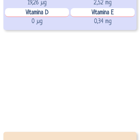
19,26 µg
2,52 mg
Vitamina D
Vitamina E
0 µg
0,34 mg