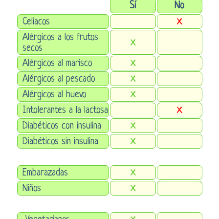
Sí
No
Celiacos
X
Alérgicos a los frutos
X
secos
Alérgicos al marisco
X
Alérgicos al pescado
X
Alérgicos al huevo
X
Intolerantes a la lactosa
X
Diabéticos con insulina
X
Diabéticos sin insulina
X
Embarazadas
X
Niños
X