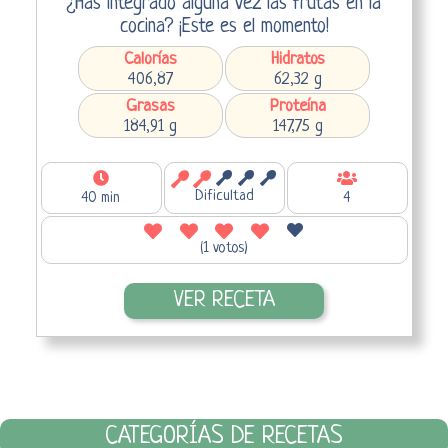
¿Has integrado alguna vez las frutas en la
cocina? ¡Este es el momento!
Calorías
Hidratos
406,87
62,32 g
Grasas
Proteína
184,91 g
147,75 g
Dificultad
40 min
4
(1 votos)
VER RECETA
CATEGORÍAS DE RECETAS