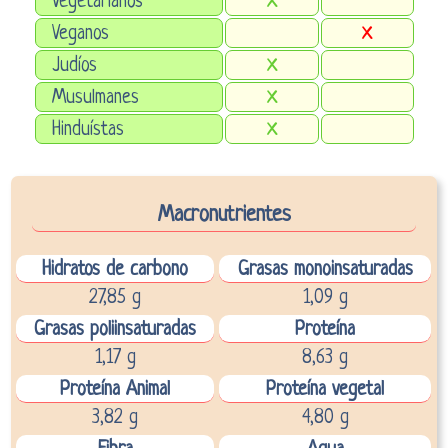
Vegetarianos
X
Veganos
X
Judíos
X
Musulmanes
X
Hinduístas
X
Macronutrientes
Hidratos de carbono
Grasas monoinsaturadas
27,85 g
1,09 g
Grasas poliinsaturadas
Proteína
1,17 g
8,63 g
Proteína Animal
Proteína vegetal
3,82 g
4,80 g