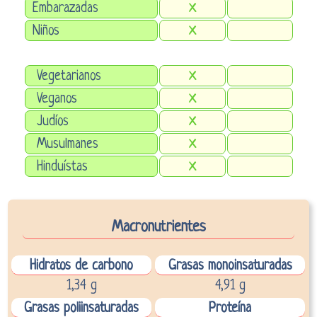
Embarazadas
X
Niños
X
Vegetarianos
X
Veganos
X
Judíos
X
Musulmanes
X
Hinduístas
X
Macronutrientes
Hidratos de carbono
Grasas monoinsaturadas
1,34 g
4,91 g
Grasas poliinsaturadas
Proteína