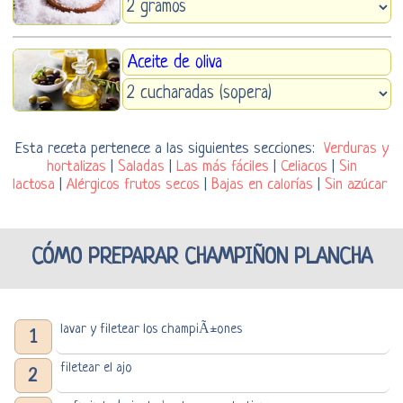
Aceite de oliva
Esta receta pertenece a las siguientes secciones:
Verduras y
hortalizas
|
Saladas
|
Las más fáciles
|
Celiacos
|
Sin
lactosa
|
Alérgicos frutos secos
|
Bajas en calorías
|
Sin azúcar
CÓMO PREPARAR CHAMPIÑON PLANCHA
lavar y filetear los champiÃ±ones
1
filetear el ajo
2