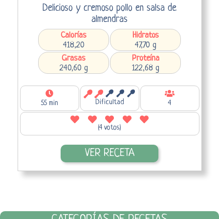
Delicioso y cremoso pollo en salsa de
almendras
Calorías
Hidratos
418,20
47,70 g
Grasas
Proteína
240,60 g
122,68 g
Dificultad
55 min
4
(4 votos)
VER RECETA