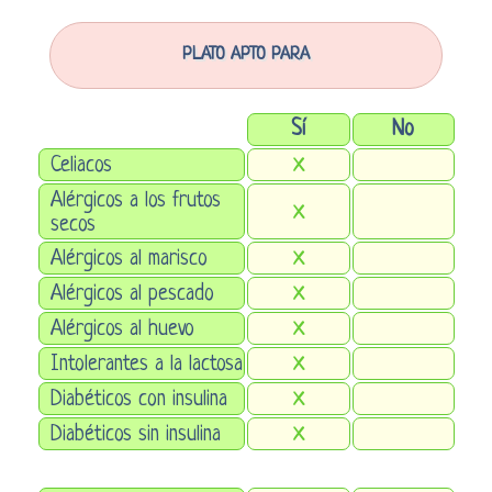
PLATO APTO PARA
Sí
No
Celiacos
X
Alérgicos a los frutos
X
secos
Alérgicos al marisco
X
Alérgicos al pescado
X
Alérgicos al huevo
X
Intolerantes a la lactosa
X
Diabéticos con insulina
X
Diabéticos sin insulina
X