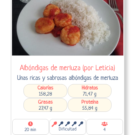
Albóndigas de merluza (por Leticia)
Unas ricas y sabrosas albóndigas de merluza
Calorías
Hidratos
158,28
71,47 g
Grasas
Proteína
27,47 g
55,84 g
Dificultad
20 min
4