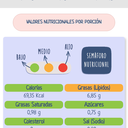
VALORES NUTRICIONALES POR PORCIÓN
Calorías
Grasas (Lípidos)
69,35 Kcal
6,85 g
Grasas Saturadas
Azúcares
0,98 g
0,75 g
Colesterol
Sal (Sodio)