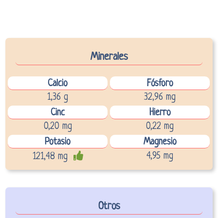
Minerales
Calcio
Fósforo
1,36 g
32,96 mg
Cinc
Hierro
0,20 mg
0,22 mg
Potasio
Magnesio
4,95 mg
121,48 mg
Otros