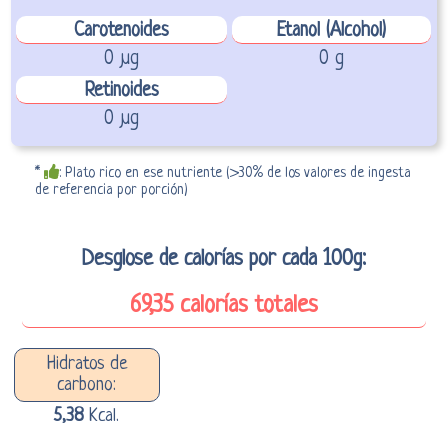
Carotenoides
Etanol (Alcohol)
0 µg
0 g
Retinoides
0 µg
*
: Plato rico en ese nutriente (>30% de los valores de ingesta
de referencia por porción)
Desglose de calorías por cada 100g:
69,35 calorías totales
Hidratos de
carbono:
5,38
Kcal.