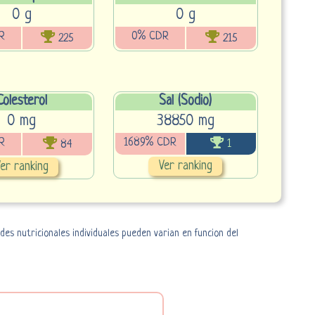
0 g
0 g
R
0% CDR
225
215
Colesterol
Sal (Sodio)
0 mg
38850 mg
R
1689% CDR
1
84
Ver ranking
er ranking
es nutricionales individuales pueden varian en funcion del