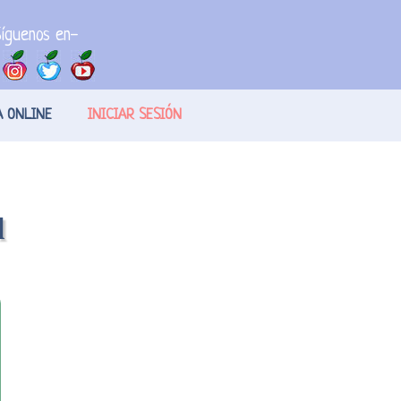
íguenos en-
A ONLINE
INICIAR SESIÓN
l