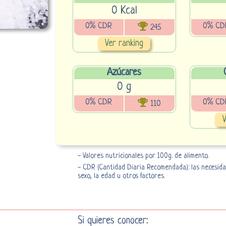
0 Kcal
0% CDR
0% CD
245
Ver ranking
Azúcares
0 g
0% CDR
0% CD
110
V
- Valores nutricionales por 100g. de alimento.
- CDR (Cantidad Diaria Recomendada): las necesidad
sexo, la edad u otros factores.
Si quieres conocer: