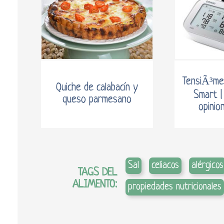
TensiÃ³me
Quiche de calabacín y
Smart |
queso parmesano
opinio
Sal
celiacos
alérgicos
TAGS DEL
ALIMENTO:
propiedades nutricionales