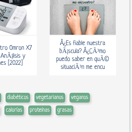
Â¿Es fiable nuestra
tro Omron X7
bÃ¡scula? Â¿CÃ³mo
 AnÃ¡lisis y
puedo saber en quÃ©
nes [2022]
situaciÃ³n me encu
diabéticos
vegetarianos
veganos
calorías
proteínas
grasas