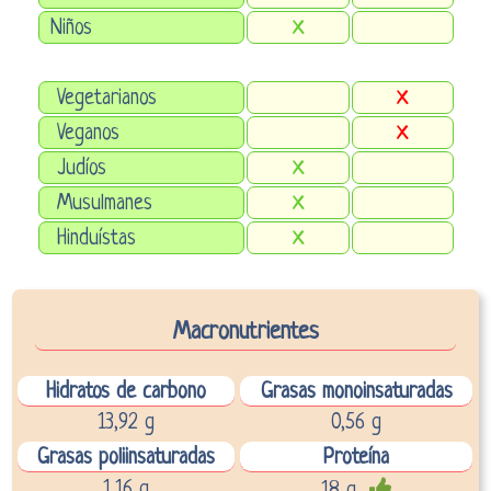
Niños
X
Vegetarianos
X
Veganos
X
Judíos
X
Musulmanes
X
Hinduístas
X
Macronutrientes
Hidratos de carbono
Grasas monoinsaturadas
13,92 g
0,56 g
Grasas poliinsaturadas
Proteína
1,16 g