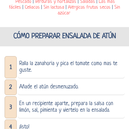
Pescado
|
Verduras y hortalizas
|
Saladas
|
Las más
fáciles
|
Celiacos
|
Sin lactosa
|
Alérgicos frutos secos
|
Sin
azúcar
CÓMO PREPARAR ENSALADA DE ATÚN
Ralla la zanahoria y pica el tomate como mas te
1
guste.
Añade el atún desmenuzado.
2
En un recipiente aparte, prepara la salsa con
3
limón, sal, pimienta y viertelo en la ensalada.
¡listo!
4