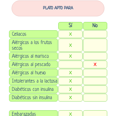
PLATO APTO PARA
Sí
No
Celiacos
X
Alérgicos a los frutos
X
secos
Alérgicos al marisco
X
Alérgicos al pescado
X
Alérgicos al huevo
X
Intolerantes a la lactosa
X
Diabéticos con insulina
X
Diabéticos sin insulina
X
Embarazadas
X