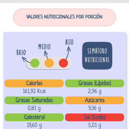
VALORES NUTRICIONALES POR PORCIÓN
Calorías
Grasas (Lípidos)
161,92 Kcal
2,96 g
Grasas Saturadas
Azúcares
0,81 g
9,36 g
Colesterol
Sal (Sodio)
19,60 g
5,01 g