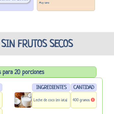
SIN FRUTOS SECOS
s para 20 porciones
INGREDIENTES
CANTIDAD
Leche de coco (en lata)
400 gramos