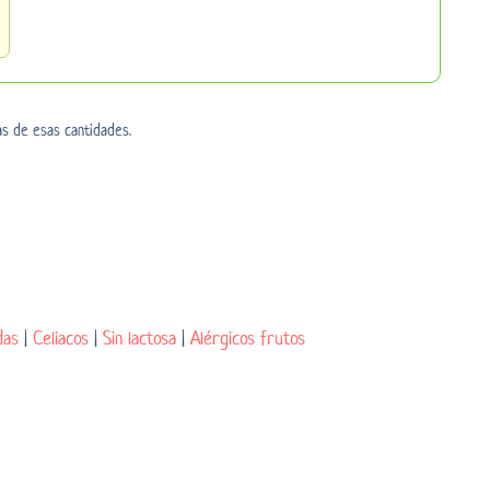
as de esas cantidades.
das
|
Celiacos
|
Sin lactosa
|
Alérgicos frutos