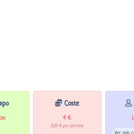
mpo
Coste
tos
4 €
0,20 € por persona
Ver más r