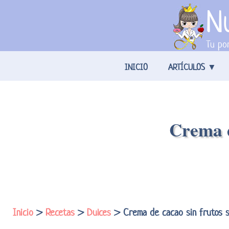
Nu
Tu por
INICIO
ARTÍCULOS
Crema d
Inicio
>
Recetas
>
Dulces
> Crema de cacao sin frutos se