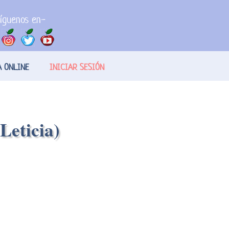
íguenos en-
A ONLINE
INICIAR SESIÓN
Leticia)