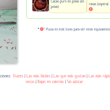
Cacao puro en polvo (en
rasas (sopera)
polvo)
*
": Pulsa en este icono para ver otras equivalenci
cciones:
Dulces
|
Las más fáciles
|
Las que más gustan
|
Las más rápi
secos
|
Bajas en calorías
|
Sin azúcar