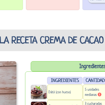
 LA RECETA CREMA DE CACAO 
Ingrediente
INGREDIENTES
CANTIDAD
5 unidades
Dátil (con hueso)
medianas
3 cucharadas