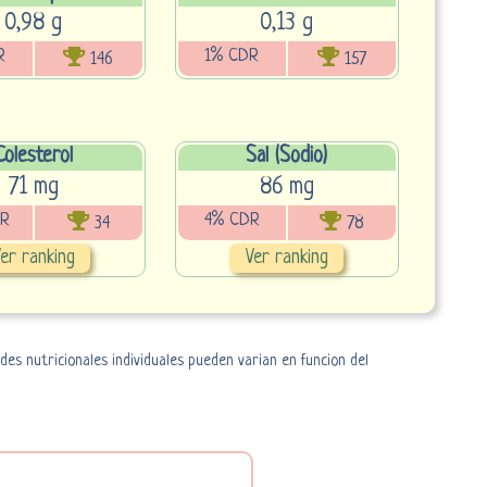
0,98 g
0,13 g
R
1% CDR
146
157
Colesterol
Sal (Sodio)
71 mg
86 mg
DR
4% CDR
34
78
er ranking
Ver ranking
es nutricionales individuales pueden varian en funcion del