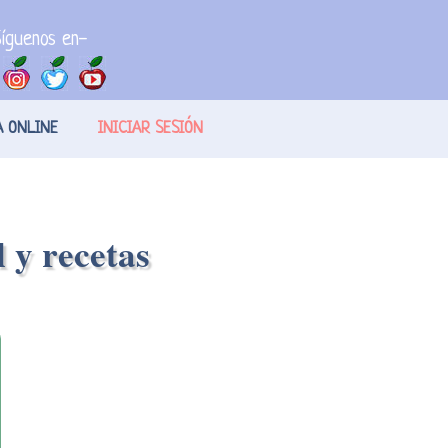
íguenos en-
A ONLINE
INICIAR SESIÓN
 y recetas