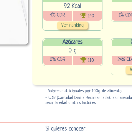
92 Kcal
4% CDR
1% CD
140
Ver ranking
Azúcares
0 g
0% CDR
24% C
110
V
- Valores nutricionales por 100g. de alimento.
- CDR (Cantidad Diaria Recomendada): las necesidad
sexo, la edad u otros factores.
Si quieres conocer: