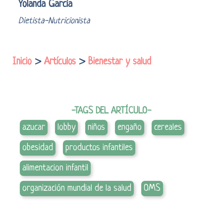
Yolanda García
Dietista-Nutricionista
Inicio
>
Artículos
>
Bienestar y salud
-TAGS DEL ARTÍCULO-
azucar
lobby
niños
engaño
cereales
obesidad
productos infantiles
alimentacion infantil
organización mundial de la salud
OMS