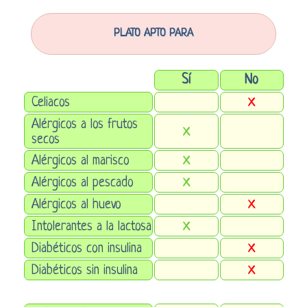
PLATO APTO PARA
Sí
No
Celiacos
X
Alérgicos a los frutos
X
secos
Alérgicos al marisco
X
Alérgicos al pescado
X
Alérgicos al huevo
X
Intolerantes a la lactosa
X
Diabéticos con insulina
X
Diabéticos sin insulina
X