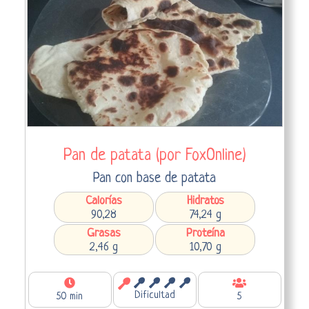
Pan de patata (por FoxOnline)
Pan con base de patata
Calorías
Hidratos
90,28
74,24 g
Grasas
Proteína
2,46 g
10,70 g
Dificultad
50 min
5