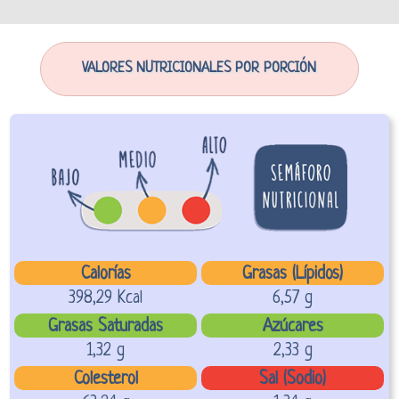
VALORES NUTRICIONALES POR PORCIÓN
Calorías
Grasas (Lípidos)
398,29 Kcal
6,57 g
Grasas Saturadas
Azúcares
1,32 g
2,33 g
Colesterol
Sal (Sodio)