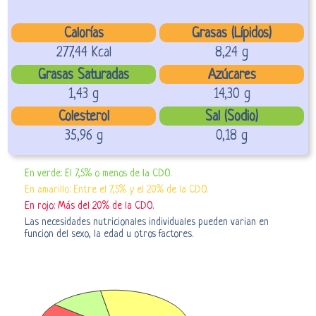
Calorías
Grasas (Lípidos)
277,44 Kcal
8,24 g
Grasas Saturadas
Azúcares
1,43 g
14,30 g
Colesterol
Sal (Sodio)
35,96 g
0,18 g
En verde: El 7,5% o menos de la CDO.
En amarillo: Entre el 7,5% y el 20% de la CDO.
En rojo: Más del 20% de la CDO.
Las necesidades nutricionales individuales pueden varian en
funcion del sexo, la edad u otros factores.