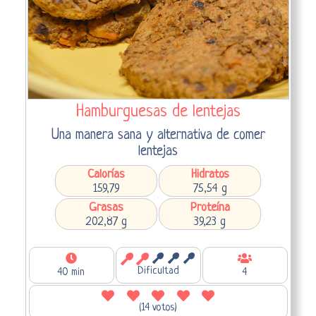
Hamburguesas de lentejas
Una manera sana y alternativa de comer
lentejas
Calorías
Hidratos
159,79
75,54 g
Grasas
Proteína
202,87 g
39,23 g
Dificultad
40 min
4
(14 votos)