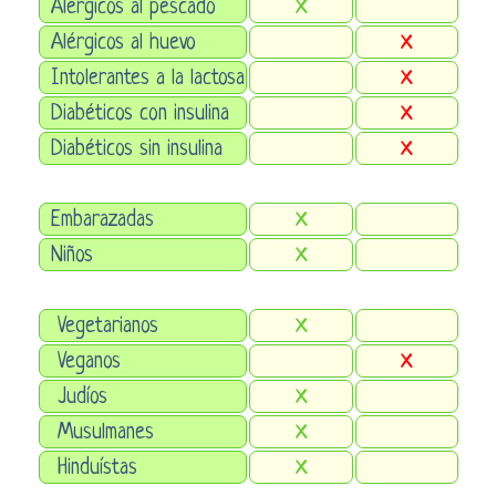
Alérgicos al pescado
X
Alérgicos al huevo
X
Intolerantes a la lactosa
X
Diabéticos con insulina
X
Diabéticos sin insulina
X
Embarazadas
X
Niños
X
Vegetarianos
X
Veganos
X
Judíos
X
Musulmanes
X
Hinduístas
X