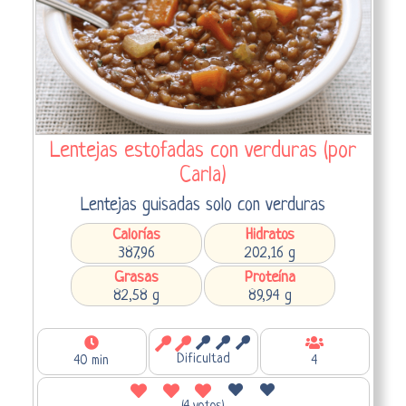
Lentejas estofadas con verduras (por
Carla)
Lentejas guisadas solo con verduras
Calorías
Hidratos
387,96
202,16 g
Grasas
Proteína
82,58 g
89,94 g
Dificultad
40 min
4