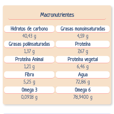
Macronutrientes
Hidratos de carbono
Grasas monoinsaturadas
40,43 g
4,59 g
Grasas poliinsaturadas
Proteína
1,37 g
7,67 g
Proteína Animal
Proteína vegetal
1,21 g
6,46 g
Fibra
Agua
5,25 g
72,86 g
Omega 3
Omega 6
0,0918 g
78,9400 g