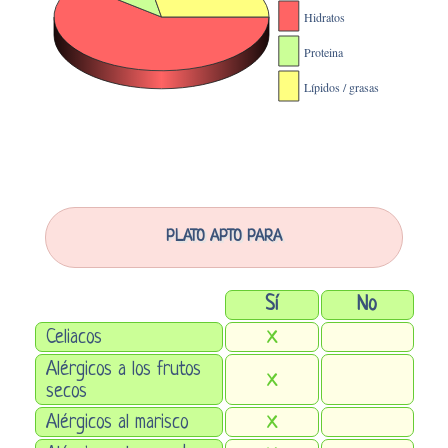
PLATO APTO PARA
Sí
No
Celiacos
X
Alérgicos a los frutos
X
secos
Alérgicos al marisco
X