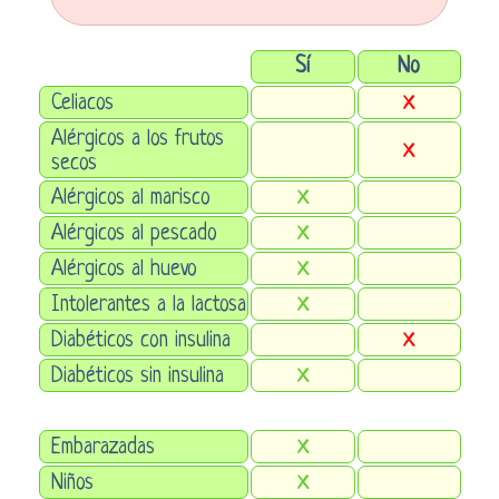
Sí
No
Celiacos
X
Alérgicos a los frutos
X
secos
Alérgicos al marisco
X
Alérgicos al pescado
X
Alérgicos al huevo
X
Intolerantes a la lactosa
X
Diabéticos con insulina
X
Diabéticos sin insulina
X
Embarazadas
X
Niños
X