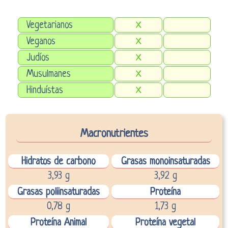
Vegetarianos
X
Veganos
X
Judíos
X
Musulmanes
X
Hinduístas
X
Macronutrientes
Hidratos de carbono
Grasas monoinsaturadas
3,93 g
3,92 g
Grasas poliinsaturadas
Proteína
0,78 g
1,73 g
Proteína Animal
Proteína vegetal