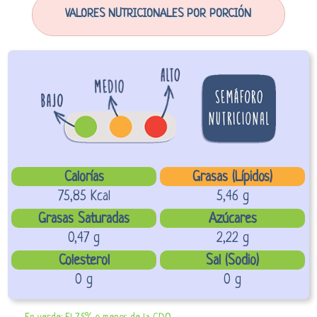
VALORES NUTRICIONALES POR PORCIÓN
Calorías
Grasas (Lípidos)
75,85 Kcal
5,46 g
Grasas Saturadas
Azúcares
0,47 g
2,22 g
Colesterol
Sal (Sodio)
0 g
0 g