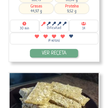
Grasas
Proteína
44,97 g
9,52 g
Dificultad
30 min
14
(4 votos)
VER RECETA