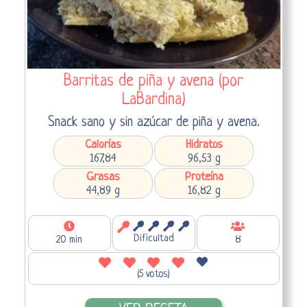
Barritas de piña y avena (por
LaBardina)
Snack sano y sin azúcar de piña y avena.
Calorías
Hidratos
167,84
96,53 g
Grasas
Proteína
44,89 g
16,82 g
Dificultad
20 min
8
(5 votos)