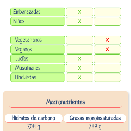
Embarazadas
X
Niños
X
Vegetarianos
X
Veganos
X
Judíos
X
Musulmanes
X
Hinduístas
X
Macronutrientes
Hidratos de carbono
Grasas monoinsaturadas
7,08 g
7,89 g