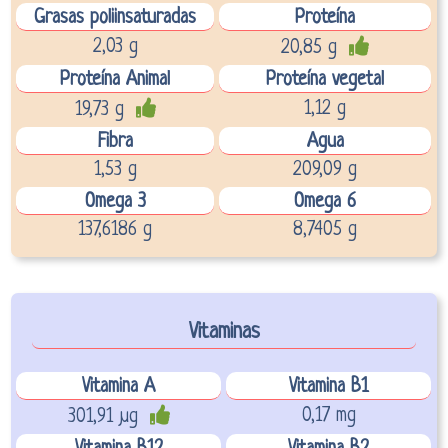
Grasas poliinsaturadas
Proteína
2,03 g
20,85 g
Proteína Animal
Proteína vegetal
1,12 g
19,73 g
Fibra
Agua
1,53 g
209,09 g
Omega 3
Omega 6
137,6186 g
8,7405 g
Vitaminas
Vitamina A
Vitamina B1
0,17 mg
301,91 µg