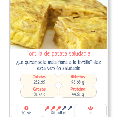
Tortilla de patata saludable
¿Le quitamos la mala fama a la tortilla? Haz
esta versión saludable
Calorías
Hidratos
232,85
96,83 g
Grasas
Proteína
81,77 g
44,61 g
Dificultad
30 min
6