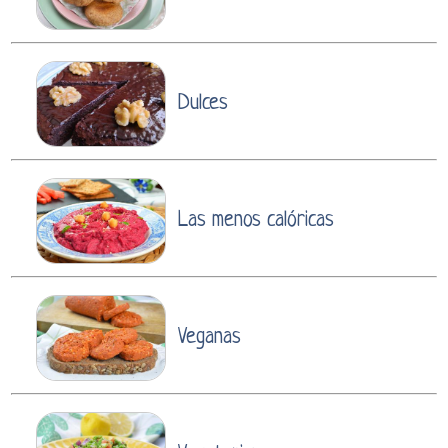
Dulces
Las menos calóricas
Veganas