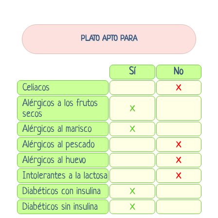
PLATO APTO PARA
Sí
No
Celiacos
X
Alérgicos a los frutos
X
secos
Alérgicos al marisco
X
Alérgicos al pescado
X
Alérgicos al huevo
X
Intolerantes a la lactosa
X
Diabéticos con insulina
X
Diabéticos sin insulina
X