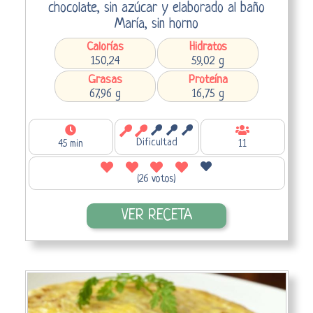
chocolate, sin azúcar y elaborado al baño
María, sin horno
Calorías
Hidratos
150,24
59,02 g
Grasas
Proteína
67,96 g
16,75 g
Dificultad
45 min
11
(26 votos)
VER RECETA