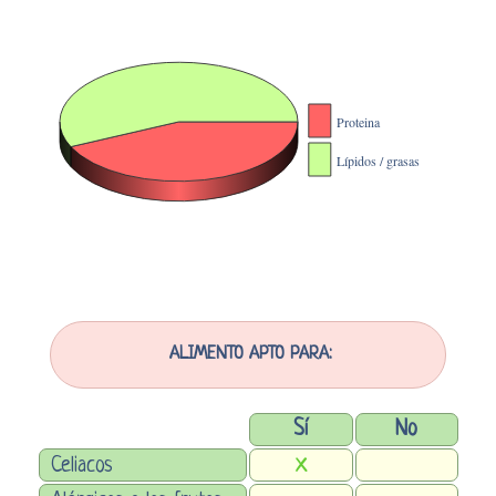
ALIMENTO APTO PARA:
Sí
No
Celiacos
X