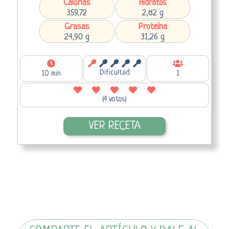
Calorías
Hidratos
359,72
2,82 g
Grasas
Proteína
24,90 g
31,26 g
Dificultad
10 min
1
(4 votos)
VER RECETA