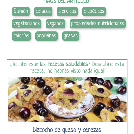
-TAGS DEL ARTÍCULO-
Salmón
celiacos
alérgicos
diabéticos
vegetarianos
veganos
propiedades nutricionales
calorías
proteínas
grasas
¿Te interesan las
recetas saludables
? Descubre esta
receta, ¡no habrás visto nada igual!
Bizcocho de queso y cerezas