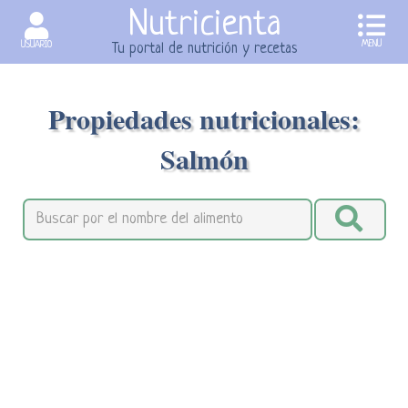
Nutricienta
MENU
USUARIO
Tu portal de nutrición y recetas
Propiedades nutricionales:
Salmón