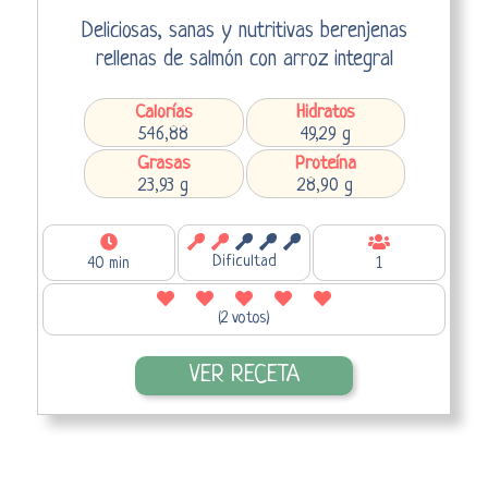
Deliciosas, sanas y nutritivas berenjenas
rellenas de salmón con arroz integral
Calorías
Hidratos
546,88
49,29 g
Grasas
Proteína
23,93 g
28,90 g
Dificultad
40 min
1
(2 votos)
VER RECETA