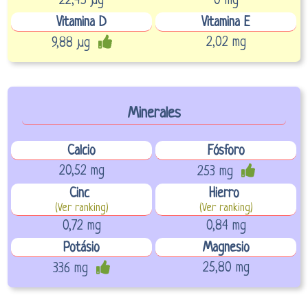
22,45 µg
0 mg
Vitamina D
Vitamina E
2,02 mg
9,88 µg
Minerales
Calcio
Fósforo
20,52 mg
253 mg
Cinc
Hierro
(Ver ranking)
(Ver ranking)
0,72 mg
0,84 mg
Potásio
Magnesio
25,80 mg
336 mg