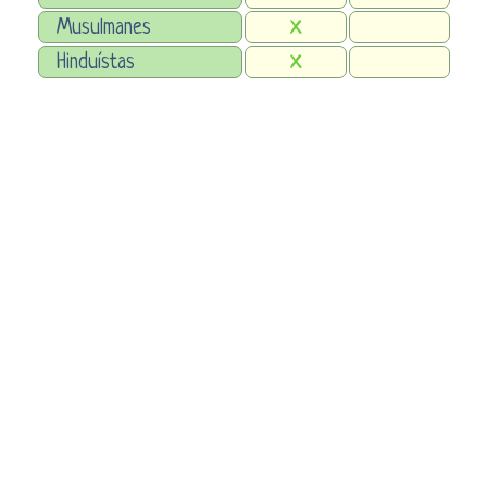
Musulmanes
X
Hinduístas
X