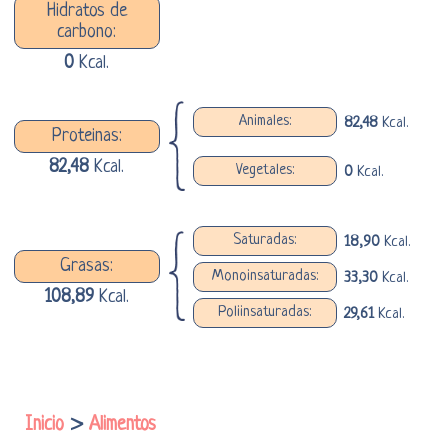
Hidratos de
carbono:
0
Kcal.
Animales:
82,48
Kcal.
Proteinas:
82,48
Kcal.
Vegetales:
0
Kcal.
Saturadas:
18,90
Kcal.
Grasas:
Monoinsaturadas:
33,30
Kcal.
108,89
Kcal.
Poliinsaturadas:
29,61
Kcal.
Inicio
>
Alimentos