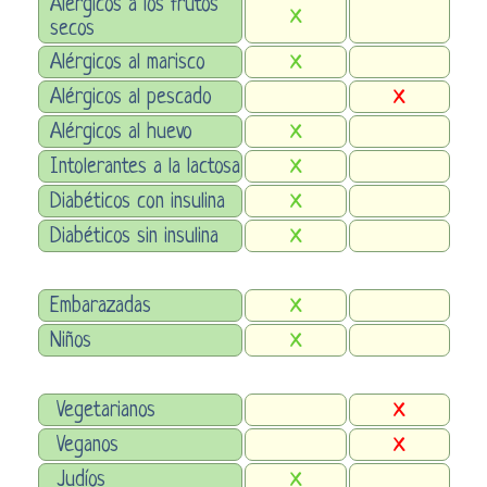
Alérgicos a los frutos
X
secos
Alérgicos al marisco
X
Alérgicos al pescado
X
Alérgicos al huevo
X
Intolerantes a la lactosa
X
Diabéticos con insulina
X
Diabéticos sin insulina
X
Embarazadas
X
Niños
X
Vegetarianos
X
Veganos
X
Judíos
X