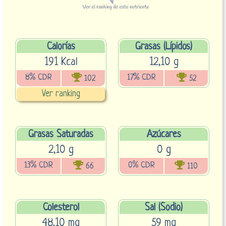
Calorías
Grasas (Lípidos)
191 Kcal
12,10 g
8% CDR
17% CDR
102
52
Ver ranking
Grasas Saturadas
Azúcares
2,10 g
0 g
13% CDR
0% CDR
66
110
Colesterol
Sal (Sodio)
48,10 mg
59 mg