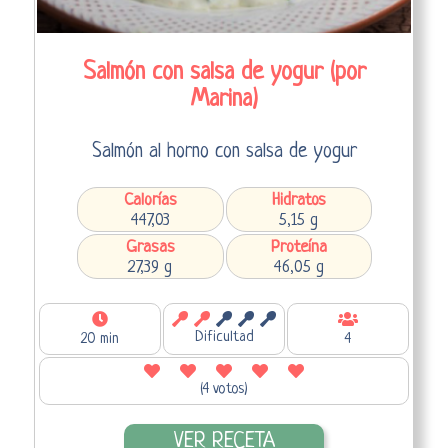
Salmón con salsa de yogur (por
Marina)
Salmón al horno con salsa de yogur
Calorías
Hidratos
447,03
5,15 g
Grasas
Proteína
27,39 g
46,05 g
Dificultad
20 min
4
(4 votos)
VER RECETA