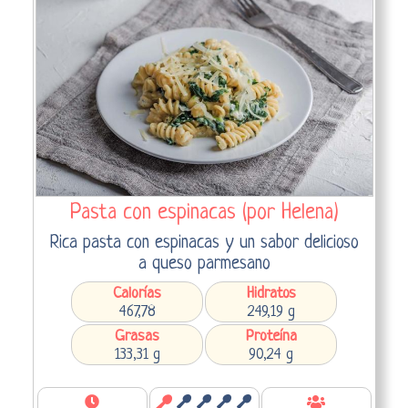
Pasta con espinacas (por Helena)
Rica pasta con espinacas y un sabor delicioso
a queso parmesano
Calorías
Hidratos
467,78
249,19 g
Grasas
Proteína
133,31 g
90,24 g