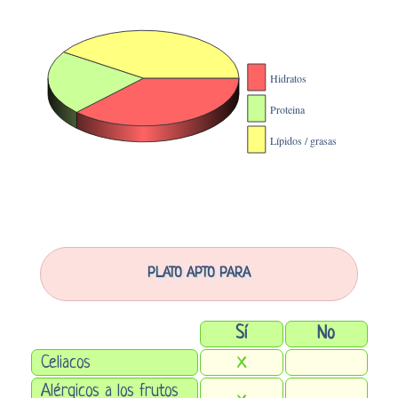
PLATO APTO PARA
Sí
No
Celiacos
X
Alérgicos a los frutos