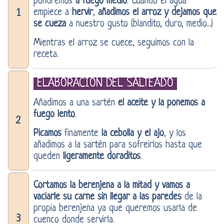
pondremos
a fuego medio
. Cuando el agua
empiece a
hervir
,
añadimos el arroz y dejamos que
1
se cueza
a nuestro gusto (blandito, duro, medio...)
Mientras el arroz se cuece, seguimos con la
receta.
ELABORACIÓN DEL SALTEADO
Añadimos a una sartén
el aceite y la ponemos a
fuego lento
.
2
Picamos
finamente
la cebolla y el ajo
, y los
añadimos a la sartén para sofreirlos hasta que
queden
ligeramente doraditos
.
Cortamos la berenjena a la mitad y vamos a
vaciarle su carne sin llegar a las paredes
de la
propia berenjena ya que queremos usarla de
3
cuenco donde servirla.