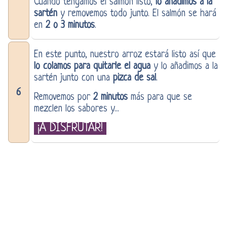
Cuando tengamos el salmón listo,
lo añadimos a la
sartén
y removemos todo junto. El salmón se hará
en
2 o 3 minutos
.
En este punto, nuestro arroz estará listo así que
lo colamos para quitarle el agua
y lo añadimos a la
sartén junto con una
pizca de sal
.
6
Removemos por
2 minutos
más para que se
mezclen los sabores y...
¡A DISFRUTAR!