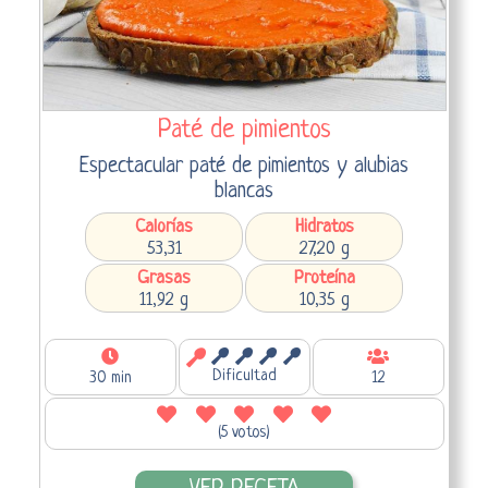
Paté de pimientos
Espectacular paté de pimientos y alubias
blancas
Calorías
Hidratos
53,31
27,20 g
Grasas
Proteína
11,92 g
10,35 g
Dificultad
30 min
12
(5 votos)