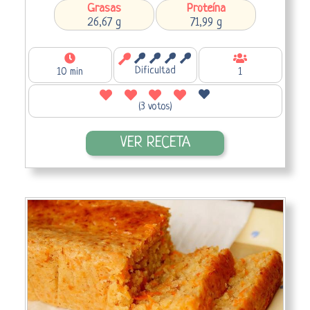
Grasas
Proteína
26,67 g
71,99 g
Dificultad
10 min
1
(3 votos)
VER RECETA