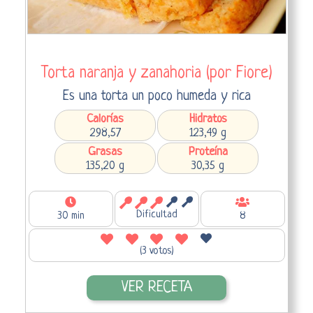
Torta naranja y zanahoria (por Fiore)
Es una torta un poco humeda y rica
Calorías
Hidratos
298,57
123,49 g
Grasas
Proteína
135,20 g
30,35 g
Dificultad
30 min
8
(3 votos)
VER RECETA