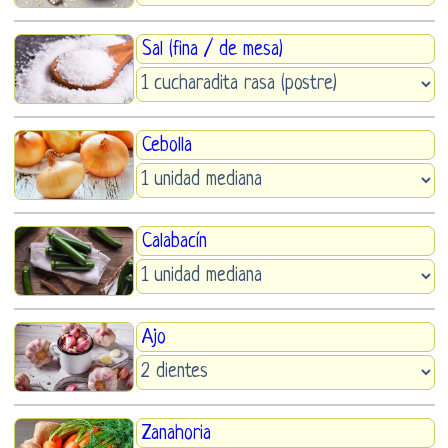
Sal (fina / de mesa)
Cebolla
Calabacín
Ajo
Zanahoria