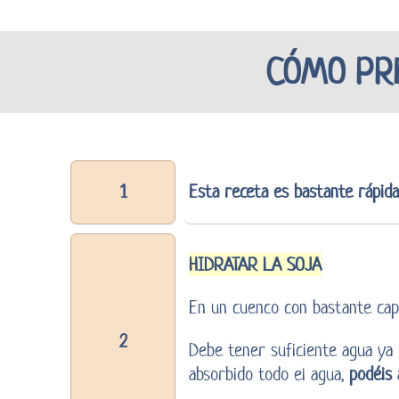
CÓMO PRE
1
Esta receta es bastante rápida
HIDRATAR LA SOJA
En un cuenco con bastante capa
2
Debe tener suficiente agua ya
absorbido todo el agua,
podéis 