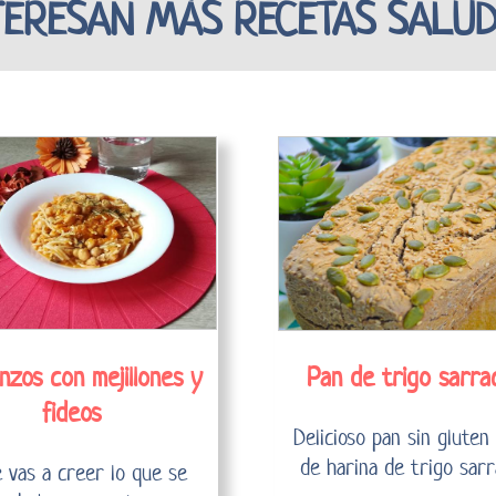
TERESAN MÁS RECETAS SALU
zos con mejillones y
Pan de trigo sarra
fideos
Delicioso pan sin gluten
de harina de trigo sarr
 vas a creer lo que se