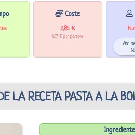
mpo
Coste
tos
2,85 €
Nut
0,57 € por persona
Ver m
Nu
DE LA RECETA PASTA A LA B
Ingrediente