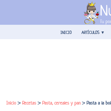
Nu
Tu por
INICIO
ARTÍCULOS
Inicio
>
Recetas
>
Pasta, cereales y pan
> Pasta a la bo