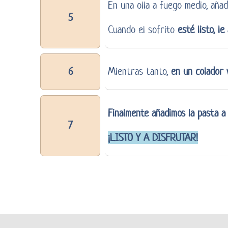
En una olla a fuego medio, aña
5
Cuando el sofrito
esté listo, l
6
Mientras tanto,
en un colador 
Finalmente añadimos la pasta a 
7
¡LISTO Y A DISFRUTAR!