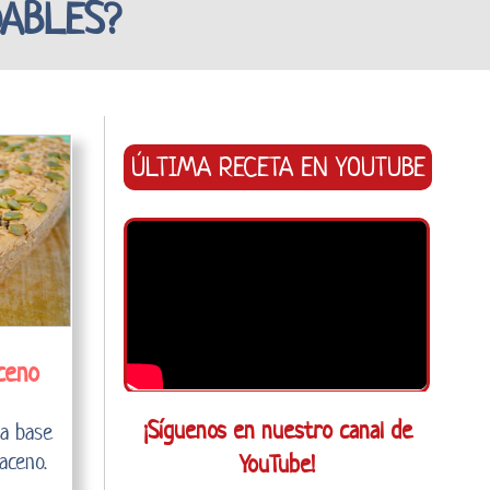
DABLES?
ÚLTIMA RECETA EN YOUTUBE
ceno
¡Síguenos en nuestro canal de
 a base
YouTube!
aceno.