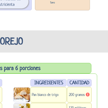
tricienta
MOREJO
s para 6 porciones
INGREDIENTES
CANTIDAD
Pan blanco de trigo
200 gramos
120 mililitros