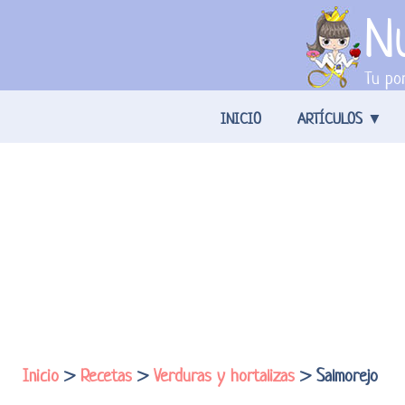
Nu
Tu por
INICIO
ARTÍCULOS
Inicio
>
Recetas
>
Verduras y hortalizas
> Salmorejo