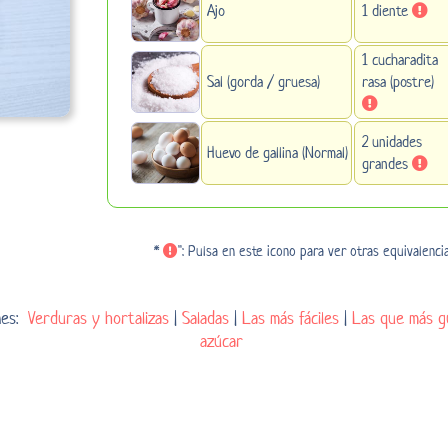
Ajo
1 diente
1 cucharadita
Sal (gorda / gruesa)
rasa (postre)
2 unidades
Huevo de gallina (Normal)
grandes
*
": Pulsa en este icono para ver otras equivalenci
ones:
Verduras y hortalizas
|
Saladas
|
Las más fáciles
|
Las que más g
azúcar