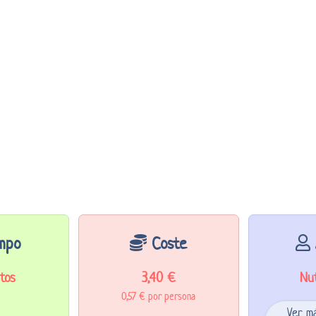
mpo
Coste
tos
3,40 €
Nut
0,57 € por persona
Ver m