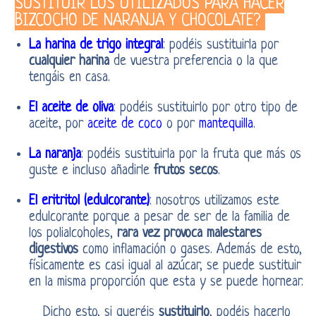
SUSTITUIR LOS UTILIZADOS PARA HACER
BIZCOCHO DE NARANJA Y CHOCOLATE?
La harina de trigo integral
: podéis sustituirla por
cualquier harina
de vuestra preferencia o la que
tengáis en casa.
El aceite de oliva
: podéis sustituirlo por otro tipo de
aceite, por
aceite de coco
o por
mantequilla
.
La naranja
: podéis sustituirla por la fruta que más os
guste e incluso añadirle
frutos secos
.
El eritritol (edulcorante)
: nosotros utilizamos este
edulcorante porque a pesar de ser de la familia de
los polialcoholes,
rara vez provoca malestares
digestivos
como inflamación o gases. Además de esto,
físicamente es casi igual al azúcar, se puede sustituir
en la misma proporción que esta y se puede hornear.
Dicho esto, si queréis
sustituirlo
, podéis hacerlo