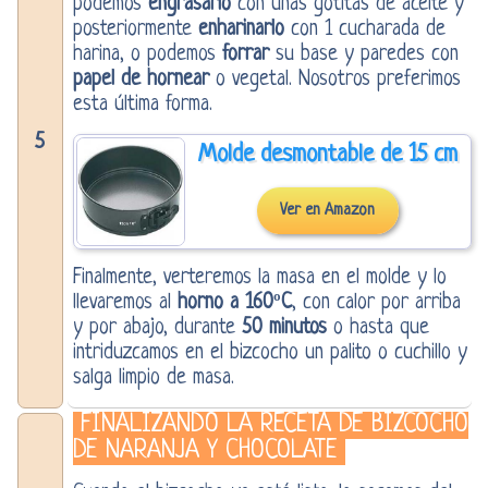
podemos
engrasarlo
con unas gotitas de aceite y
posteriormente
enharinarlo
con 1 cucharada de
harina, o podemos
forrar
su base y paredes con
papel de hornear
o vegetal. Nosotros preferimos
esta última forma.
5
Molde desmontable de 15 cm
Ver en Amazon
Finalmente, verteremos la masa en el molde y lo
llevaremos al
horno a 160ºC
, con calor por arriba
y por abajo, durante
50 minutos
o hasta que
intriduzcamos en el bizcocho un palito o cuchillo y
salga limpio de masa.
FINALIZANDO LA RECETA DE BIZCOCHO
DE NARANJA Y CHOCOLATE