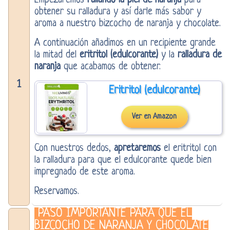
Empezaremos
rallando la piel de naranja
para
obtener su ralladura y así darle más sabor y
aroma a nuestro bizcocho de naranja y chocolate.
A continuación añadimos en un recipiente grande
la mitad del
eritritol (edulcorante)
y la
ralladura de
naranja
que acabamos de obtener.
1
Eritritol (edulcorante)
Ver en Amazon
Con nuestros dedos,
apretaremos
el eritritol con
la ralladura para que el edulcorante quede bien
impregnado de este aroma.
Reservamos.
PASO IMPORTANTE PARA QUE EL
BIZCOCHO DE NARANJA Y CHOCOLATE