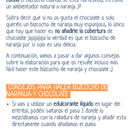
cocina
el bizcocho cuando se está horneando, es como
un ambientador natural a naranja ;P
Sobra decir que si no os gusta el chocolate o solo
queréis un bizcocho de naranja muy esponjoso, lo único
que hay que hacer es
no añadirle la cobertura
de
chocolate jajajajaja la verdad es que el bizcocho de
naranja por sí solo es una delicia.
A continuación, vamos a pasar a dar algunos consejos
sobre la elaboración para que os resulte incluso más
fácil hacer este bizcocho de naranja y chocolate ;)
CONSEJOS PARA HACER BIZCOCHO DE
NARANJA Y CHOCOLATE
Si vais a utilizar un
edulcorante líquido
en lugar del
eritritol, podéis saltaros el paso 1 donde lo
mezclábamos con la ralladura de naranja y añadir esta
directamente cuando añadamos el zumo.