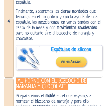
espátula.
Finalmente, sacaremos las
claras montadas
que
teníamos en el frigorífico y con la ayuda de una
4
espátula, las mezclaremos en varias tandas con el
resto de la masa y con
movimientos envolventes
para no quitarle aire al bizcocho de naranja y
chocolate.
Espátulas de silicona
Ver en Amazon
AL HORNO CON EL BIZCOCHO DE
NARANJA Y CHOCOLATE
Prepararemos el
molde
en el que vayamos a
hornear el bizcocho de naranja y para ello,