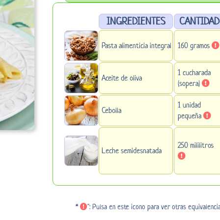
INGREDIENTES
CANTIDAD
Pasta alimenticia integral
160 gramos
1 cucharada
Aceite de oliva
(sopera)
1 unidad
Cebolla
pequeña
250 mililitros
Leche semidesnatada
*
": Pulsa en este icono para ver otras equivalenci