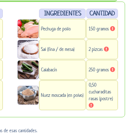
INGREDIENTES
CANTIDAD
Pechuga de pollo
150 gramos
Sal (fina / de mesa)
2 pizcas
Calabacín
250 gramos
0,50
cucharaditas
Nuez moscada (en polvo)
rasas (postre)
as de esas cantidades.