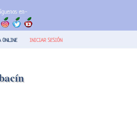
íguenos en-
A ONLINE
INICIAR SESIÓN
abacín