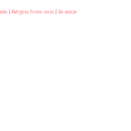
adas
|
Alérgicos frutos secos
|
Sin azúcar