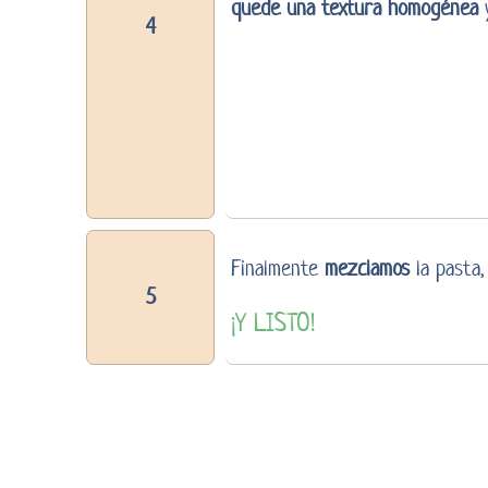
quede una textura homogénea
y
4
Finalmente
mezclamos
la pasta,
5
¡Y LISTO!