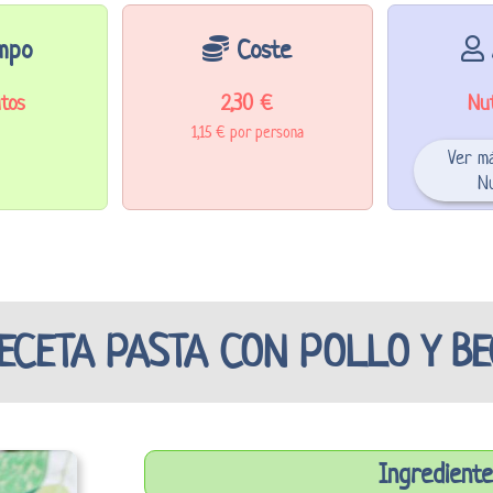
mpo
Coste
tos
2,30 €
Nut
1,15 € por persona
Ver m
Nu
RECETA PASTA CON POLLO Y B
Ingrediente