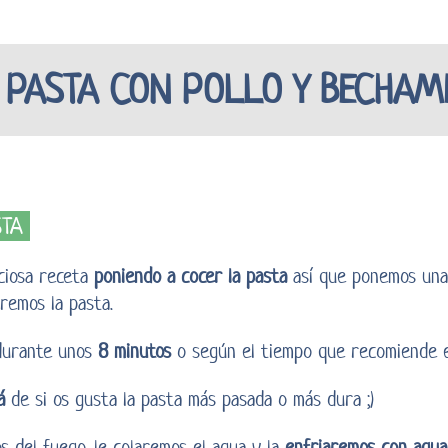
PASTA CON POLLO Y BECHAM
STA
ciosa receta
poniendo a cocer la pasta
así que ponemos una 
remos la pasta.
 durante unos
8 minutos
o según el tiempo que recomiende el
á
de si os gusta la pasta más pasada o más dura ;)
s del fuego, le colaremos el agua y la
enfriaremos con agua