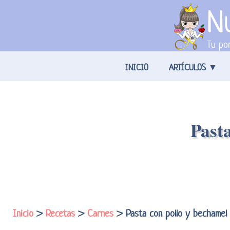
Nu
Tu por
INICIO
ARTÍCULOS
Pasta
Inicio
>
Recetas
>
Carnes
> Pasta con pollo y bechamel 