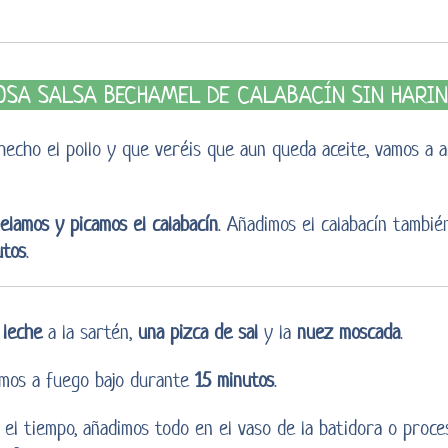
OSA SALSA BECHAMEL DE CALABACÍN SIN HARI
cho el pollo y que veréis que aun queda aceite, vamos a añ
elamos y picamos el calabacín
. Añadimos el calabacín tambié
utos
.
 leche
a la sartén,
una pizca de sal
y la
nuez moscada
.
emos a fuego bajo durante
15 minutos
.
el tiempo, añadimos todo en el vaso de la batidora o proc