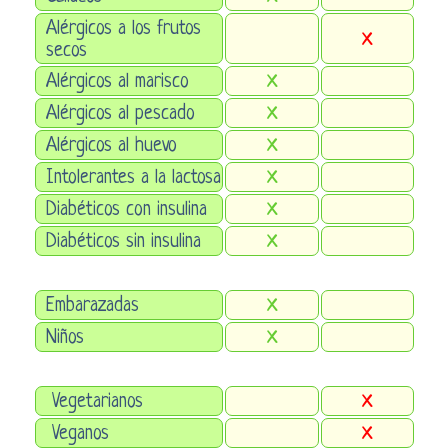
Alérgicos a los frutos
X
secos
Alérgicos al marisco
X
Alérgicos al pescado
X
Alérgicos al huevo
X
Intolerantes a la lactosa
X
Diabéticos con insulina
X
Diabéticos sin insulina
X
Embarazadas
X
Niños
X
Vegetarianos
X
Veganos
X