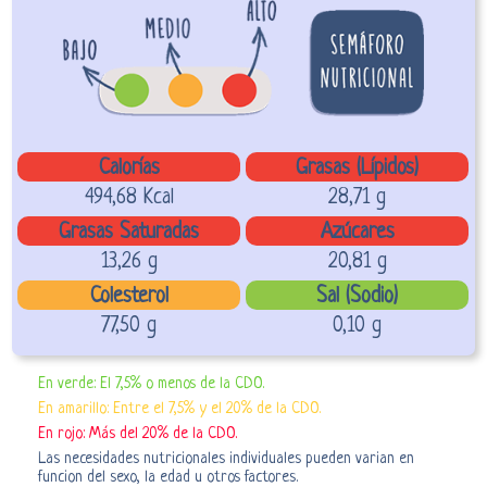
Calorías
Grasas (Lípidos)
494,68 Kcal
28,71 g
Grasas Saturadas
Azúcares
13,26 g
20,81 g
Colesterol
Sal (Sodio)
77,50 g
0,10 g
En verde: El 7,5% o menos de la CDO.
En amarillo: Entre el 7,5% y el 20% de la CDO.
En rojo: Más del 20% de la CDO.
Las necesidades nutricionales individuales pueden varian en
funcion del sexo, la edad u otros factores.