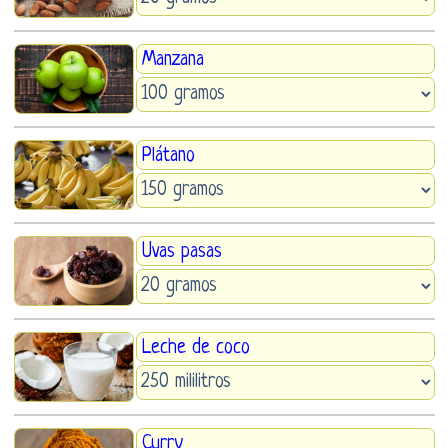
Manzana
Plátano
Uvas pasas
Leche de coco
Curry