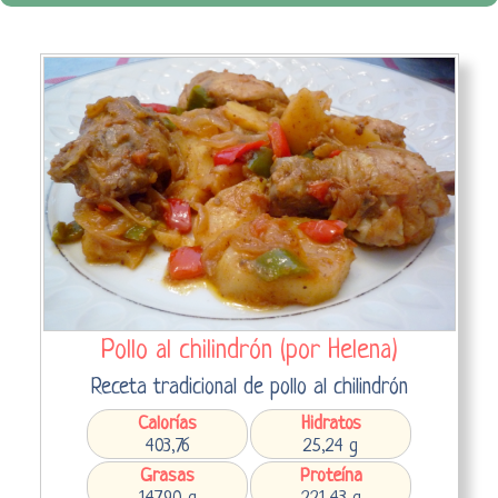
Pollo al chilindrón (por Helena)
Receta tradicional de pollo al chilindrón
Calorías
Hidratos
403,76
25,24 g
Grasas
Proteína