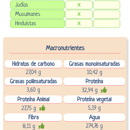
Judíos
X
Musulmanes
X
Hinduístas
X
Macronutrientes
Hidratos de carbono
Grasas monoinsaturadas
27,04 g
10,42 g
Grasas poliinsaturadas
Proteína
3,60 g
32,94 g
Proteína Animal
Proteína vegetal
5,19 g
27,75 g
Fibra
Agua
274,76 g
8,11 g