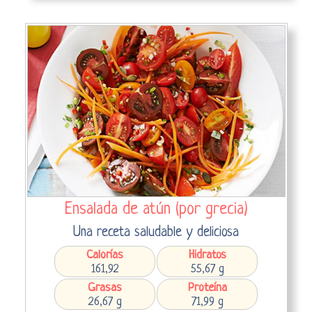
Ensalada de atún (por grecia)
Una receta saludable y deliciosa
Calorías
Hidratos
161,92
55,67 g
Grasas
Proteína
26,67 g
71,99 g