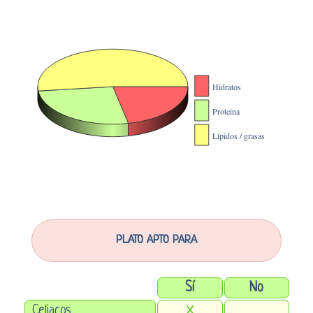
PLATO APTO PARA
Sí
No
Celiacos
X