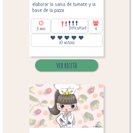
elaborar la salsa de tomate y la
base de la pizza
Dificultad
5 min
4
262,34
Calorías por persona:
(0 votos)
ver receta
Desglose de calorías