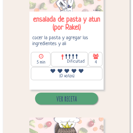
ensalada de pasta y atun
(por Rakel)
cocer la pasta y agregar los
ingredientes y ali
Dificultad
5 min
4
228,62
Calorías por persona:
(0 votos)
ver receta
Desglose de calorías