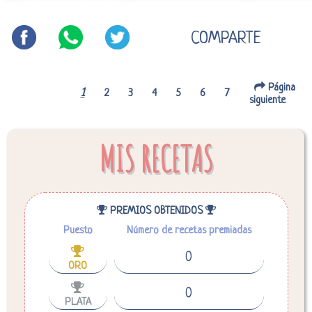
COMPARTE
Página
1
2
3
4
5
6
7
siguiente
MIS RECETAS
PREMIOS OBTENIDOS
Puesto
Número de recetas premiadas
0
ORO
0
PLATA