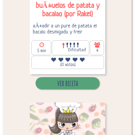
buÃ±uelos de patata y
bacalao (por Rakel)
aÃ±adir a un pure de patata el
bacalo desmigado y freir
Dificultad
5 min
4
171,33
Calorías por persona:
(0 votos)
ver receta
Desglose de calorías