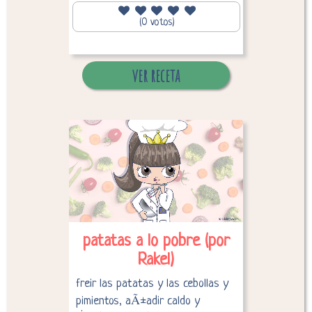
94,19
Calorías por persona:
(0 votos)
ver receta
Desglose de calorías
patatas a lo pobre (por
Rakel)
freir las patatas y las cebollas y
pimientos, aÃ±adir caldo y