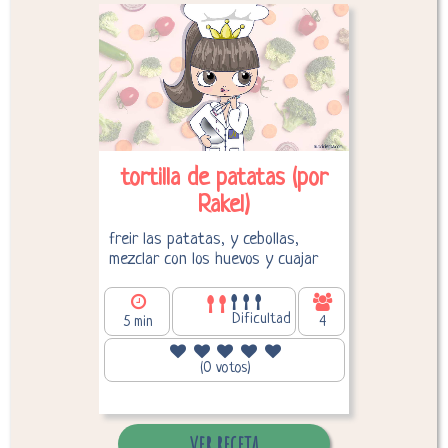
Desglose de calorías
tortilla de patatas (por
Rakel)
freir las patatas, y cebollas,
mezclar con los huevos y cuajar
Dificultad
5 min
4
204,20
Calorías por persona:
(0 votos)
ver receta