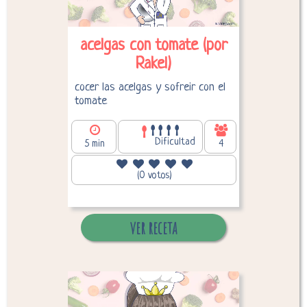
acelgas con tomate (por
Rakel)
cocer las acelgas y sofreir con el
tomate
Dificultad
5 min
4
140,80
Calorías por persona:
(0 votos)
ver receta
Desglose de calorías