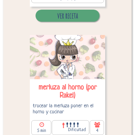
ver receta
Desglose de calorías
merluza al horno (por
Rakel)
trocear la merluza poner en el
horno y cocinar
Dificultad
5 min
4