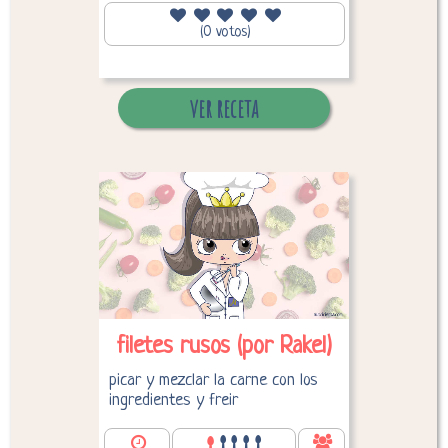
151,70
Calorías por persona:
(0 votos)
ver receta
Desglose de calorías
filetes rusos (por Rakel)
picar y mezclar la carne con los
ingredientes y freir