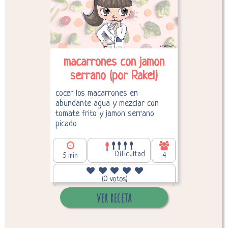
macarrones con jamon
serrano (por Rakel)
cocer los macarrones en
abundante agua y mezclar con
tomate frito y jamon serrano
picado
Dificultad
5 min
4
159,87
Calorías por persona:
(0 votos)
ver receta