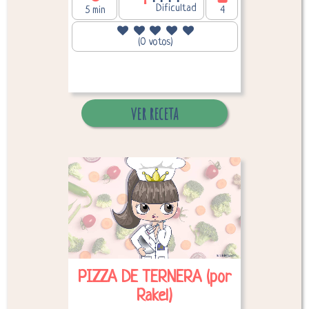
Dificultad
5 min
4
(0 votos)
188,87
Calorías por persona:
ver receta
Desglose de calorías
PIZZA DE TERNERA (por
Rakel)