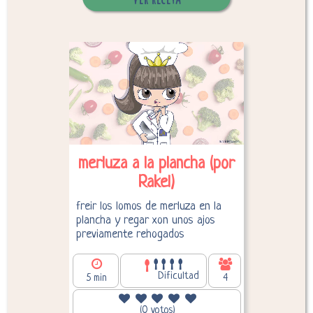
Desglose de calorías
merluza a la plancha (por
Rakel)
freir los lomos de merluza en la
plancha y regar xon unos ajos
previamente rehogados
Dificultad
5 min
4
93,60
Calorías por persona:
(0 votos)