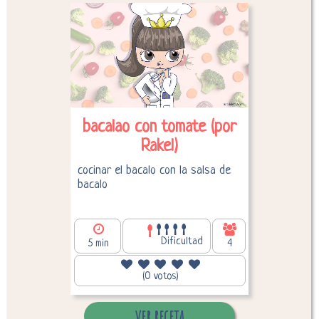
Desglose de calorías
bacalao con tomate (por
Rakel)
cocinar el bacalo con la salsa de
bacalo
Dificultad
5 min
4
111,02
Calorías por persona:
(0 votos)
ver receta