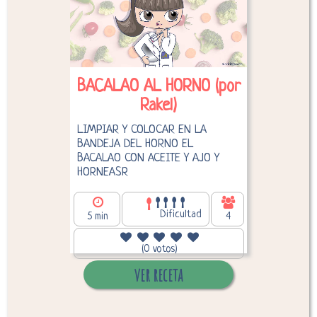
BACALAO AL HORNO (por
Rakel)
LIMPIAR Y COLOCAR EN LA
BANDEJA DEL HORNO EL
BACALAO CON ACEITE Y AJO Y
HORNEASR
Dificultad
5 min
4
101,60
Calorías por persona:
(0 votos)
ver receta