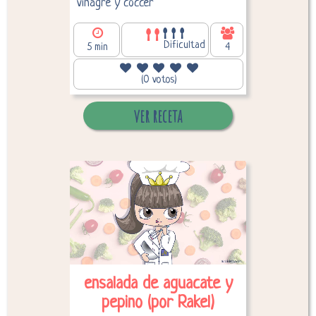
vinagre y coccer
Dificultad
5 min
4
76,95
Calorías por persona:
(0 votos)
ver receta
Desglose de calorías
ensalada de aguacate y
pepino (por Rakel)