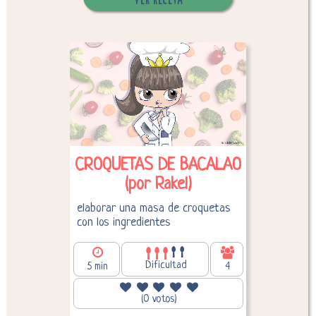
Desglose de calorías
CROQUETAS DE BACALAO
(por Rakel)
elaborar una masa de croquetas
con los ingredientes
Dificultad
5 min
4
240,77
Calorías por persona:
(0 votos)