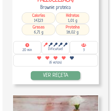
PALEOCELIACA)
Brownie proteico
Calorías
Hidratos
147,23
1,01 g
Grasas
Proteína
6,71 g
18,02 g
Dificultad
20 min
3
(6 votos)
VER RECETA