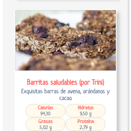
Barritas saludables (por Trini)
Exquisitas barras de avena, arándanos y
cacao
Calorías
Hidratos
94,30
9,50 g
Grasas
Proteína
5,02 g
2,79 g