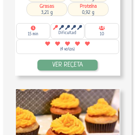
Grasas
Proteína
3,21 g
0,92 g
Dificultad
15 min
10
(4 votos)
VER RECETA