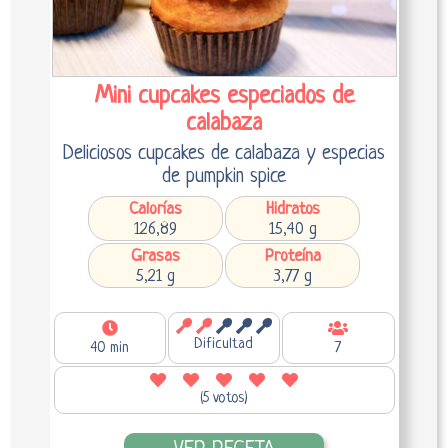
Mini cupcakes especiados de
calabaza
Deliciosos cupcakes de calabaza y especias
de pumpkin spice
Calorías
Hidratos
126,89
15,40 g
Grasas
Proteína
5,21 g
3,77 g
Dificultad
40 min
7
(5 votos)