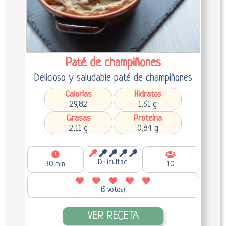
Paté de champiñones
Delicioso y saludable paté de champiñones
Calorías
Hidratos
29,82
1,61 g
Grasas
Proteína
2,11 g
0,84 g
Dificultad
30 min
10
(5 votos)
VER RECETA