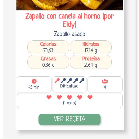
Zapallo con canela al horno (por
Eldy)
Zapallo asado
Calorías
Hidratos
73,93
17,14 g
Grasas
Proteína
0,36 g
2,64 g
Dificultad
45 min
4
(1 voto)
VER RECETA