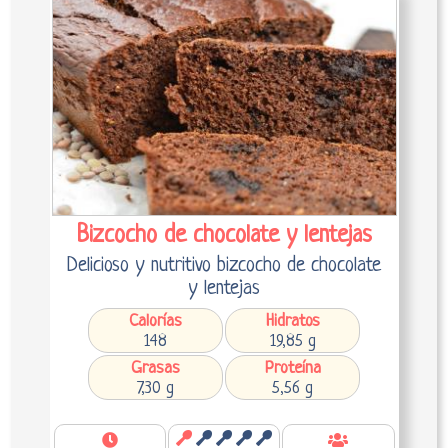
Bizcocho de chocolate y lentejas
Delicioso y nutritivo bizcocho de chocolate
y lentejas
Calorías
Hidratos
148
19,85 g
Grasas
Proteína
7,30 g
5,56 g