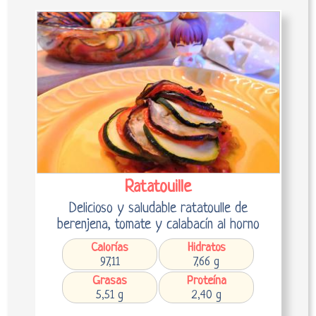
Ratatouille
Delicioso y saludable ratatoulle de
berenjena, tomate y calabacín al horno
Calorías
Hidratos
97,11
7,66 g
Grasas
Proteína
5,51 g
2,40 g