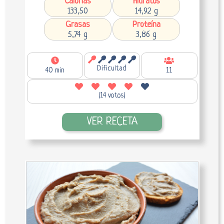
Calorías
Hidratos
133,50
14,92 g
Grasas
Proteína
5,74 g
3,86 g
Dificultad
40 min
11
(14 votos)
VER RECETA