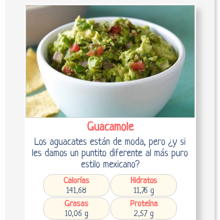
Guacamole
Los aguacates están de moda, pero ¿y si
les damos un puntito diferente al más puro
estilo mexicano?
Calorías
Hidratos
141,68
11,76 g
Grasas
Proteína
10,06 g
2,57 g