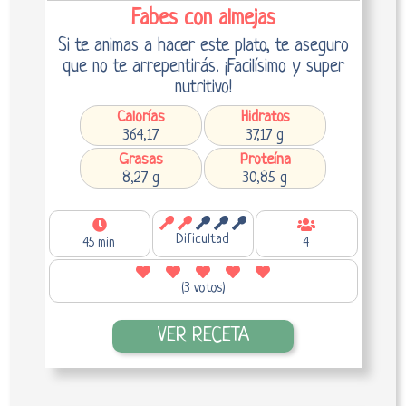
Fabes con almejas
Si te animas a hacer este plato, te aseguro
que no te arrepentirás. ¡Facilísimo y super
nutritivo!
Calorías
Hidratos
364,17
37,17 g
Grasas
Proteína
8,27 g
30,85 g
Dificultad
45 min
4
(3 votos)
VER RECETA