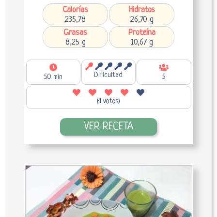
Calorías
Hidratos
235,78
26,70 g
Grasas
Proteína
8,25 g
10,67 g
Dificultad
50 min
5
(4 votos)
VER RECETA