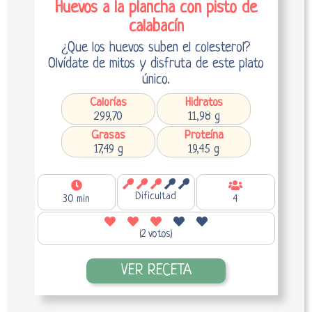
Huevos a la plancha con pisto de
calabacín
¿Que los huevos suben el colesterol?
Olvídate de mitos y disfruta de este plato
único.
Calorías
Hidratos
299,70
11,98 g
Grasas
Proteína
17,49 g
19,45 g
Dificultad
30 min
4
(2 votos)
VER RECETA