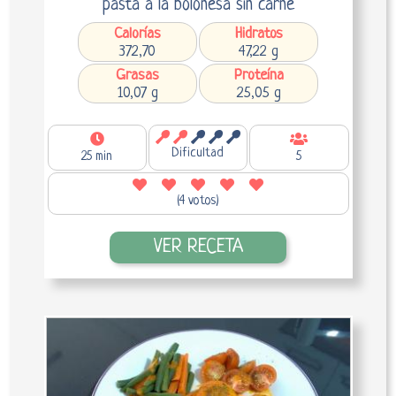
pasta a la boloñesa sin carne
Calorías
Hidratos
372,70
47,22 g
Grasas
Proteína
10,07 g
25,05 g
Dificultad
25 min
5
(4 votos)
VER RECETA