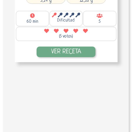
3,14 g
12,16 g
Dificultad
60 min
5
(5 votos)
VER RECETA