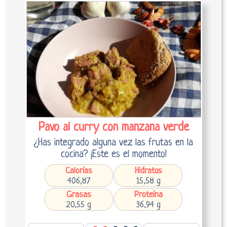
Pavo al curry con manzana verde
¿Has integrado alguna vez las frutas en la
cocina? ¡Este es el momento!
Calorías
Hidratos
406,87
15,58 g
Grasas
Proteína
20,55 g
36,94 g