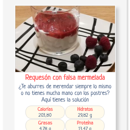
Requesón con falsa mermelada
¿Te aburres de merendar siempre lo mismo
o no tienes mucha mano con los postres?
Aquí tienes la solución
Calorías
Hidratos
203,80
29,82 g
Grasas
Proteína
4,78 g
13,47 g