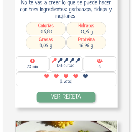
No te vas a creer lo que se puede hacer
con tres ingredientes: garbanzos, fideos y
mejillones.
Calorías
Hidratos
316,83
33,76 g
Grasas
Proteína
8,05 g
16,96 g
Dificultad
20 min
6
(1 voto)
VER RECETA