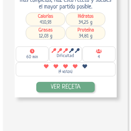
más completos, haz esta receta y sácales
el mayor partido posible.
Calorías
Hidratos
410,93
34,25 g
Grasas
Proteína
12,03 g
34,81 g
Dificultad
60 min
4
(4 votos)
VER RECETA