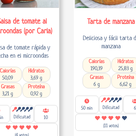
alsa de tomate al
Tarta de manzana
roondas (por Carla)
Deliciosa y fácil tarta 
manzana
lsa de tomate rápida y
cha en el microondas
Calorías
Hidratos
190,39
25,83 g
Calorías
Hidratos
Grasas
Proteína
50,09
3,69 g
6 g
6,62 g
Grasas
Proteína
3,21 g
0,92 g
Dificultad
50 min
6
Dificultad
in
10
(11 votos)
(4 votos)