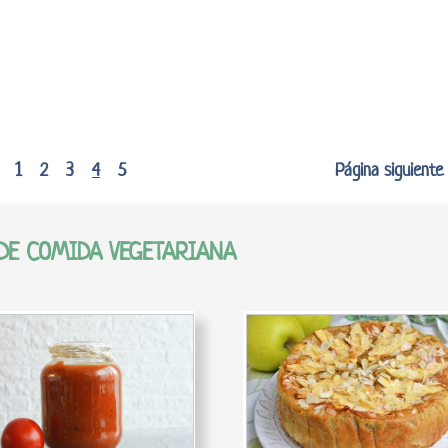
1
2
3
4
5
Página siguien
DE COMIDA VEGETARIANA