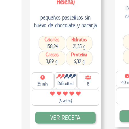
Helena)
D
c
pequeños pastelitos sin
huevo de chocolate y naranja
Calorías
Hidratos
158,24
21,35 g
Grasas
Proteína
3,89 g
6,32 g
40 m
Dificultad
35 min
8
(6 votos)
VER RECETA