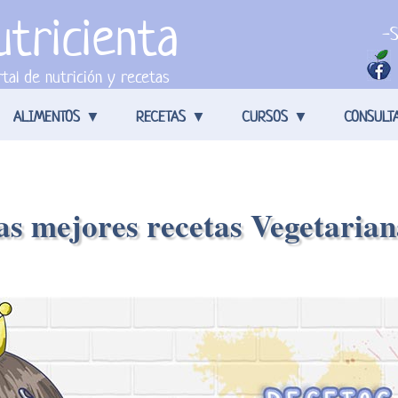
tricienta
-S
tal de nutrición y recetas
ALIMENTOS
RECETAS
CURSOS
CONSULT
as mejores recetas Vegetarian