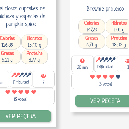
eliciosos cupcakes de
Brownie proteico
alabaza y especias de
Calorías
Hidratos
pumpkin spice
147,23
1,01 g
Grasas
Proteína
Calorías
Hidratos
6,71 g
18,02 g
126,89
15,40 g
Grasas
Proteína
5,21 g
3,77 g
Dificultad
20 min
3
Dificultad
in
7
(6 votos)
(5 votos)
VER RECETA
VER RECETA