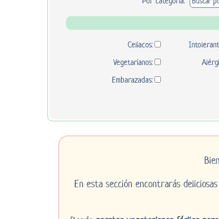
Por categoría:
Celiacos:
Intolerant
Vegetarianos:
Alérg
Embarazadas:
Bie
En esta sección encontrarás deliciosa