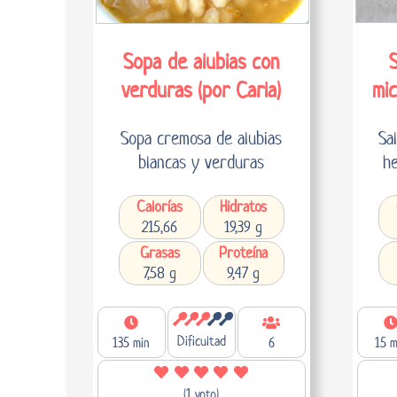
Sopa de alubias con
S
verduras (por Carla)
mic
Sopa cremosa de alubias
Sa
blancas y verduras
he
Calorías
Hidratos
215,66
19,39 g
Grasas
Proteína
7,58 g
9,47 g
Dificultad
135 min
6
15 m
(1 voto)