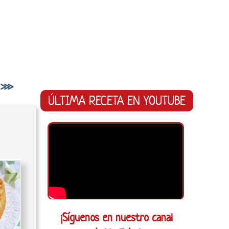
te ⋙
ÚLTIMA RECETA EN YOUTUBE
¡Síguenos en nuestro canal