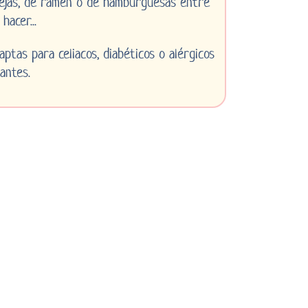
tejas, de ramen o de hamburguesas entre
hacer...
ptas para celiacos, diabéticos o alérgicos
antes.